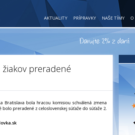
AKTUALITY
PRÍPRAVKY
NAŠE TÍMY
O
h žiakov preradené
a Bratislava bola hracou komisiou schválená zmena
ré bolo preradené z celoslovenskej súťaže do súťaže 2.
lovka.sk