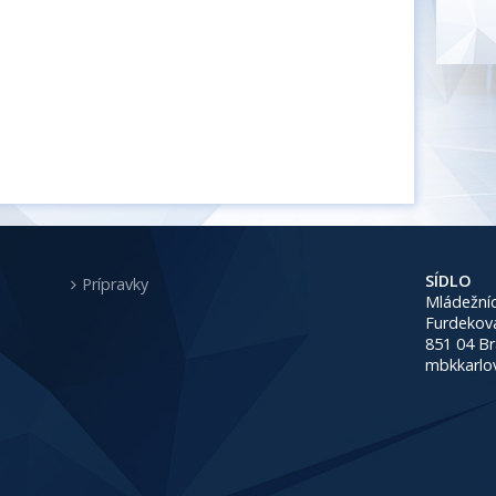
SÍDLO
Prípravky
Mládežníc
Furdekov
851 04 Br
mbkkarlo