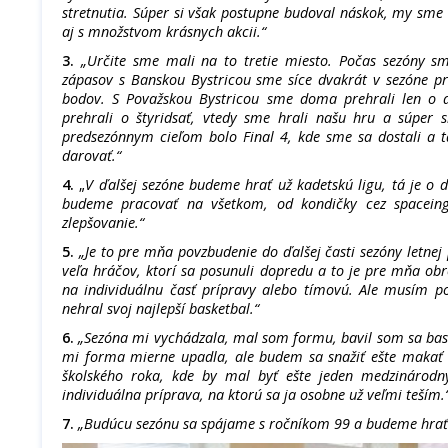
stretnutia. Súper si však postupne budoval náskok, my sme 
aj s množstvom krásnych akcii.“
3.
„Určite sme mali na to tretie miesto. Počas sezóny s
zápasov s Banskou Bystricou sme síce dvakrát v sezóne pre
bodov. S Považskou Bystricou sme doma prehrali len o 
prehrali o štyridsať, vtedy sme hrali našu hru a súper 
predsezónnym cieľom bolo Final 4, kde sme sa dostali a 
darovať.“
4.
„
V ďalšej sezóne budeme hrať už kadetskú ligu, tá je o d
budeme pracovať na všetkom, od kondičky cez spaceing
zlepšovanie.“
5.
„Je to pre mňa povzbudenie do ďalšej časti sezóny letnej 
veľa hráčov, ktorí sa posunuli dopredu a to je pre mňa obr
na individuálnu časť prípravy alebo tímovú. Ale musím p
nehral svoj najlepší basketbal.“
6.
„Sezóna mi vychádzala, mal som formu, bavil som sa ba
mi forma mierne upadla, ale budem sa snažiť ešte makať
školského roka, kde by mal byť ešte jeden medzinárodn
individuálna príprava, na ktorú sa ja osobne už veľmi teším.
7.
„Budúcu sezónu sa spájame s ročníkom 99 a budeme hrať 