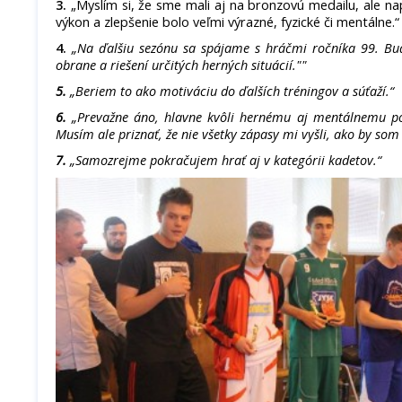
3.
„Myslím si, že sme mali aj na bronzovú medailu, ale n
výkon a zlepšenie bolo veľmi výrazné, fyzické či mentálne.“
4.
„Na ďalšiu sezónu sa spájame s hráčmi ročníka 99. Bud
obrane a riešení určitých herných situácií.""
5.
„Beriem to ako motiváciu do ďalších tréningov a súťaží.“
6.
„Prevažne áno, hlavne kvôli hernému aj mentálnemu p
Musím ale priznať, že nie všetky zápasy mi vyšli, ako by som 
7.
„Samozrejme pokračujem hrať aj v kategórii kadetov.“