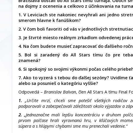
Bratislava dostali do All Stars tímu turnaja. Oboch
na dojmy z ocenenia a celkovo z účinkovania na turnaj
1. V Leviciach ste nakoniec nevyhrali ani jedno stret
smerom hlavne k fanúšikom?
2. V čom boli favoriti od vás v jednotlivých stretnutiac
3. Je štvrté miesto reálnym zrkadlom odvedenej práce
4. Na čom budete musieť zapracovať do ďalšieho ročn
5. Bol si zaradený do All Stars tímu čo pre teb
znamená?
6. Si spokojný so svojimi výkonmi počas celého priebe
7. Ako to vyzerá s tebou do ďalšej sezóny? Uvidíme ťa
alebo sa posunieš o kategóriu vyššie?
Odpovedá –
Branislav Balvan
, člen All Stars A tímu Final F
1.
„Určite mrzí, chceli sme potešiť všetkých rodičov z
podporovali a zabezpečovali záležitosti okolo výjazdov a záp
2.
„Jednoznačne mali lepšiu koncentráciu v druhom polča
prvom polčase hrali vyrovnanú hru, v kľúčových mome
súpera a s hlúpymi chybami sme mu prenechali vedenie.“