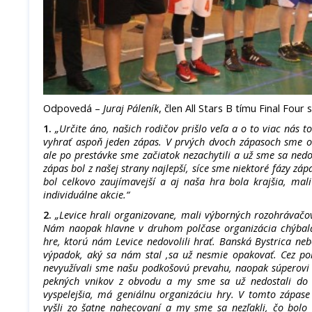
Odpovedá –
Juraj Páleník
, člen All Stars B tímu Final Four 
1.
„Určite áno, našich rodičov prišlo veľa a o to viac nás t
vyhrať aspoň jeden zápas. V prvých dvoch zápasoch sme o
ale po prestávke sme začiatok nezachytili a už sme sa nedok
zápas bol z našej strany najlepší, síce sme niektoré fázy záp
bol celkovo zaujímavejší a aj naša hra bola krajšia, ma
individuálne akcie.“
2.
„Levice hrali organizovane, mali výborných rozohrávačov
Nám naopak hlavne v druhom polčase organizácia chýbala 
hre, ktorú nám Levice nedovolili hrať. Banská Bystrica neb
výpadok, aký sa nám stal ,sa už nesmie opakovať. Cez pol
nevyužívali sme našu podkošovú prevahu, naopak súperovi p
pekných vnikov z obvodu a my sme sa už nedostali do z
vyspelejšia, má geniálnu organizáciu hry. V tomto zápase 
vyšli zo šatne nahecovaní a my sme sa nezľakli, čo bolo 