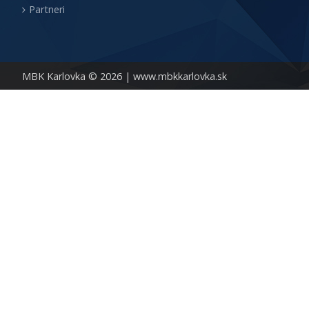
Partneri
MBK Karlovka © 2026 |
www.mbkkarlovka.sk