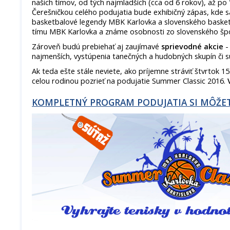
našich tímov, od tých najmladších (cca od 6 rokov), až po
Čerešničkou celého podujatia bude exhibičný zápas, kde s
basketbalové legendy MBK Karlovka a slovenského basketb
tímu MBK Karlovka a známe osobnosti zo slovenského špo
Zároveň budú prebiehať aj zaujímavé
sprievodné akcie
-
najmenších, vystúpenia tanečných a hudobných skupín či s
Ak teda ešte stále neviete, ako príjemne stráviť štvrtok 15.
celou rodinou pozrieť na podujatie Summer Classic 2016.
KOMPLETNÝ PROGRAM PODUJATIA SI MÔŽET