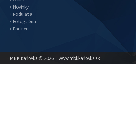
Novinky
Podujatia
Fotogaléria
Partneri
MBK Karlovka © 2026 |
www.mbkkarlovka.sk