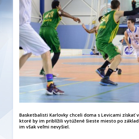
Basketbalisti Karlovky chceli doma s Levicami získať
ktoré by im priblížili vytúžené šieste miesto po zákla
im však veľmi nevyšiel.