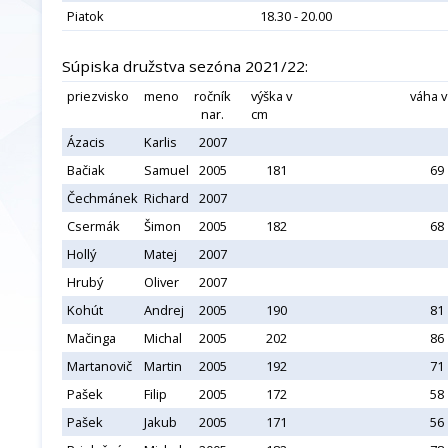
Piatok
18.30 - 20.00
Súpiska družstva sezóna 2021/22:
priezvisko
meno
ročník
výška v
váha v
nar.
cm
Ázacis
Karlis
2007
Bačiak
Samuel
2005
181
69
Čechmánek
Richard
2007
Csermák
Šimon
2005
182
68
Hollý
Matej
2007
Hrubý
Oliver
2007
Kohút
Andrej
2005
190
81
Mačinga
Michal
2005
202
86
Martanovič
Martin
2005
192
71
Pašek
Filip
2005
172
58
Pašek
Jakub
2005
171
56