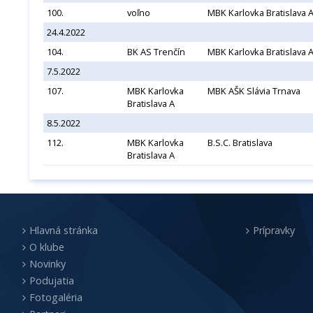
100.
voľno
MBK Karlovka Bratislava 
24.4.2022
104.
BK AS Trenčín
MBK Karlovka Bratislava 
7.5.2022
107.
MBK Karlovka
MBK AŠK Slávia Trnava
Bratislava A
8.5.2022
112.
MBK Karlovka
B.S.C. Bratislava
Bratislava A
Hlavná stránka
Prípravky
O klube
Novinky
Podujatia
Fotogaléria