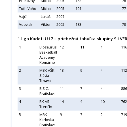
Prieložný
Michal
2005
182
78
Toth Vaňo
Michal
2005
191
77
Vajčí
Lukáš
2007
Vdoviak
Viktor
2005
183
78
1.liga Kadeti U17 – priebežná tabuľka skupiny SILVE
1
Biosaurus
12
11
1
116
Basketball
Academy
Komárno
2
MBK AŠK
13
9
4
112
Slávia
Trnava
3
B.S.C.
11
7
4
886
Bratislava
4
BK AS
14
4
10
762
Trenčín
5
MBK
9
7
2
719
Karlovka
Bratislava