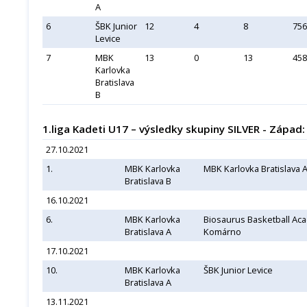
A
6
ŠBK Junior
12
4
8
756
Levice
7
MBK
13
0
13
458
Karlovka
Bratislava
B
1.liga Kadeti U17 – výsledky skupiny SILVER - Západ:
27.10.2021
1.
MBK Karlovka
MBK Karlovka Bratislava 
Bratislava B
16.10.2021
6.
MBK Karlovka
Biosaurus Basketball Ac
Bratislava A
Komárno
17.10.2021
10.
MBK Karlovka
ŠBK Junior Levice
Bratislava A
13.11.2021