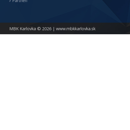
Partneri
MBK Karlovka © 2026 |
www.mbkkarlovka.sk