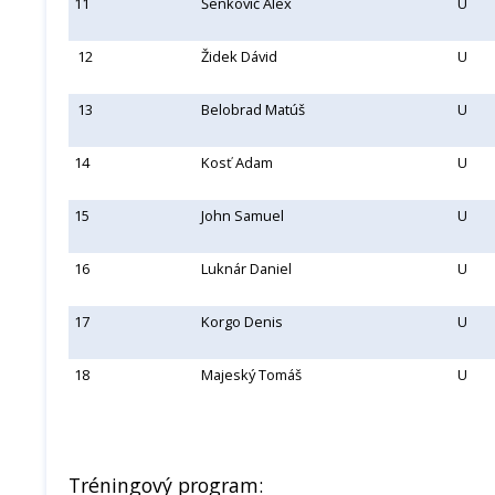
11
Šenkovič Alex
U
12
Židek Dávid
U
13
Belobrad Matúš
U
14
Kosť Adam
U
15
John Samuel
U
16
Luknár Daniel
U
17
Korgo Denis
U
18
Majeský Tomáš
U
Tréningový program: