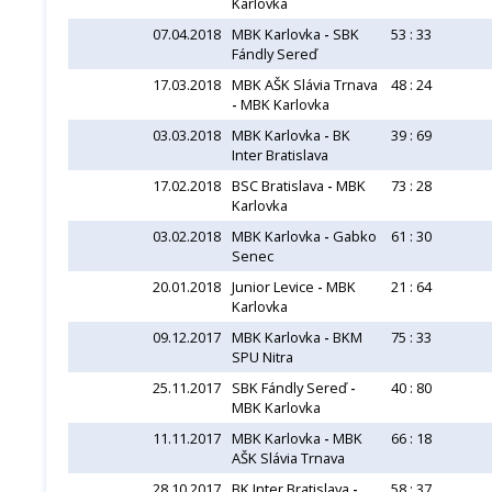
Karlovka
07.04.2018
MBK Karlovka
-
SBK
53 : 33
Fándly Sereď
17.03.2018
MBK AŠK Slávia Trnava
48 : 24
-
MBK Karlovka
03.03.2018
MBK Karlovka
-
BK
39 : 69
Inter Bratislava
17.02.2018
BSC Bratislava
-
MBK
73 : 28
Karlovka
03.02.2018
MBK Karlovka
-
Gabko
61 : 30
Senec
20.01.2018
Junior Levice
-
MBK
21 : 64
Karlovka
09.12.2017
MBK Karlovka
-
BKM
75 : 33
SPU Nitra
25.11.2017
SBK Fándly Sereď
-
40 : 80
MBK Karlovka
11.11.2017
MBK Karlovka
-
MBK
66 : 18
AŠK Slávia Trnava
28.10.2017
BK Inter Bratislava
-
58 : 37