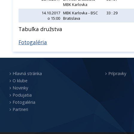
MBK Karlovka
14.10.2017
MBK Karlovka
-
BSC
33 : 29
o 15:00
Bratislava
Tabuľka družstva
Fotogaléria
Hlavná stránka
Prípravky
O klube
Novinky
Podujatia
Fotogaléria
Partneri