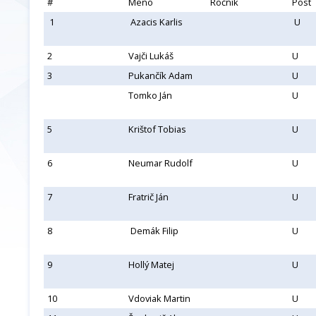
#
Meno
Ročník
Post
1
Azacis Karlis
U
2
Vajči Lukáš
U
3
Pukančík Adam
U
Tomko Ján
U
5
Krištof Tobias
U
6
Neumar Rudolf
U
7
Fratrič Ján
U
8
Demák Filip
U
9
Hollý Matej
U
10
Vdoviak Martin
U