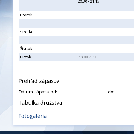
20:30 - 21:15
Utorok
Streda
Štvrtok
Piatok
19:00-20:30
Prehľad zápasov
Dátum zápasu od:
do:
Tabuľka družstva
Fotogaléria