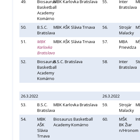
49.
Biosaurus
MBK Karlovka Bratislava
55.
Inter
MB
Basketball
Bratislava
Academy
Komárno
50.
B.S.C.
MBK AŠK Slávia Trnava
56.
Strojár
MŠ
Bratislava
Malacky
51.
MBK
MBK AŠK Slávia Trnava
57.
MBA
MŠ
Karlovka
Prievidza
Bratislava
52.
Biosaurus
B.S.C. Bratislava
58.
Inter
St
Basketball
Bratislava
Academy
Komárno
26.3.2022
26.3.2022
53.
B.S.C.
MBK Karlovka Bratislava
59.
Strojár
MB
Bratislava
Malacky
54.
MBK
Biosaurus Basketball
60.
MŠK
In
AŠK
Academy Komárno
BK Žiar
Slávia
n/Hronom
Trnava