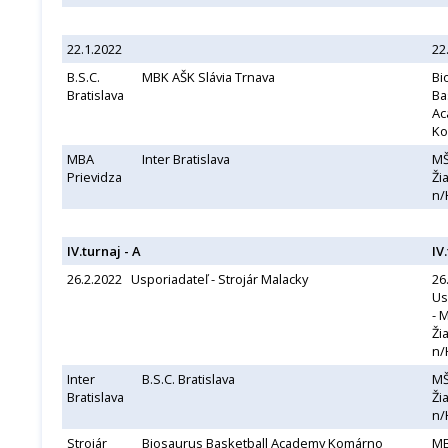
22.1.2022
22
B.S.C.
MBK AŠK Slávia Trnava
Bi
Bratislava
Ba
Ac
Ko
MBA
Inter Bratislava
MŠ
Prievidza
Ži
n/
IV.turnaj - A
IV
26.2.2022 Usporiadateľ - Strojár Malacky
26
Us
- 
Ži
n/
Inter
B.S.C. Bratislava
MŠ
Bratislava
Ži
n/
Strojár
Biosaurus Basketball Academy Komárno
M