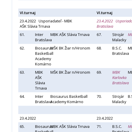
VI.turnaj
VI.turnaj
23.4.2022 Usporiadateľ - MBK
23.4.2022 Usporiada
AŠK Slávia Trnava
Bratislava
61.
Inter
MBK AŠK Slávia Trnava
67.
Strojár
MB
Bratislava
Malacky
62.
Biosaurus
MŠK BK Žiar n/Hronom
68.
B.S.C.
MB
Basketball
Bratislava
Academy
Komárno
63.
MBK
MŠK BK Žiar n/Hronom
69.
MBK
MB
AŠK
Karlovka
Slávia
Bratislava
Trnava
64.
Inter
Biosaurus Basketball
70.
Strojár
B.
Bratislava
Academy Komárno
Malacky
23.4.2022
23.4.2022
65.
Biosaurus
MBK AŠK Slávia Trnava
71.
B.S.C.
MB
Basketball
Bratislava