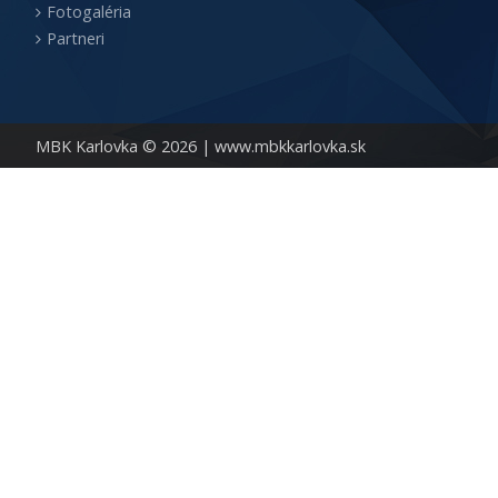
Fotogaléria
Partneri
MBK Karlovka © 2026 |
www.mbkkarlovka.sk