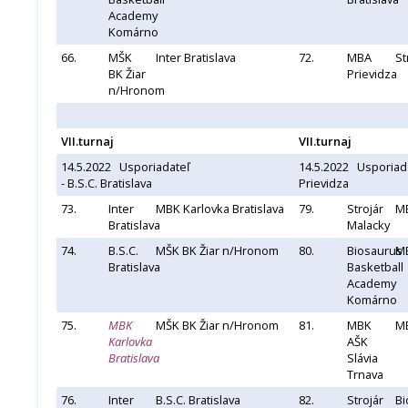
Academy
Komárno
66.
MŠK
Inter Bratislava
72.
MBA
St
BK Žiar
Prievidza
n/Hronom
VII.turnaj
VII.turnaj
14.5.2022 Usporiadateľ
14.5.2022 Usporiad
- B.S.C. Bratislava
Prievidza
73.
Inter
MBK Karlovka Bratislava
79.
Strojár
MB
Bratislava
Malacky
74.
B.S.C.
MŠK BK Žiar n/Hronom
80.
Biosaurus
MB
Bratislava
Basketball
Academy
Komárno
75.
MBK
MŠK BK Žiar n/Hronom
81.
MBK
MB
Karlovka
AŠK
Bratislava
Slávia
Trnava
76.
Inter
B.S.C. Bratislava
82.
Strojár
Bi