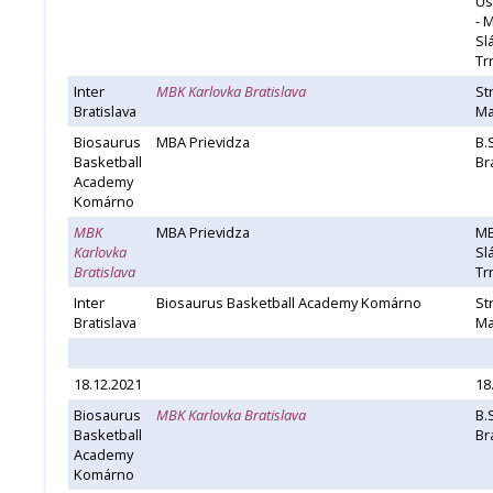
Us
- 
Sl
Tr
Inter
MBK Karlovka Bratislava
St
Bratislava
Ma
Biosaurus
MBA Prievidza
B.
Basketball
Br
Academy
Komárno
MBK
MBA Prievidza
MB
Karlovka
Sl
Bratislava
Tr
Inter
Biosaurus Basketball Academy Komárno
St
Bratislava
Ma
18.12.2021
18
Biosaurus
MBK Karlovka Bratislava
B.
Basketball
Br
Academy
Komárno