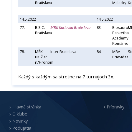
Bratislava
Malacky
K
14.5.2022
14.5.2022
77.
B.S.C.
MBK Karlovka Bratislava
83.
Biosaurus
MB
Bratislava
Basketball
Academy
Komárno
78.
MŠK
Inter Bratislava
84.
MBA
St
BK Žiar
Prievidza
n/Hronom
Každý s každým sa stretne na 7 turnajoch 3x.
Hlavná stránka
Prípravky
O klube
Novinky
Podujatia