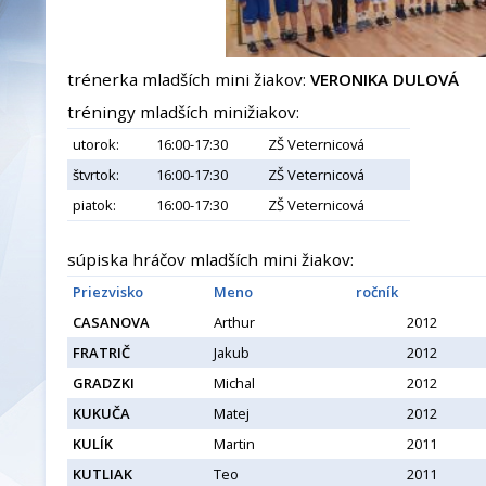
trénerka mladších mini žiakov:
VERONIKA DULOVÁ
tréningy mladších minižiakov:
utorok:
16:00-17:30
ZŠ Veternicová
štvrtok:
16:00-17:30
ZŠ Veternicová
piatok:
16:00-17:30
ZŠ Veternicová
súpiska hráčov mladších mini žiakov:
Priezvisko
Meno
ročník
CASANOVA
Arthur
2012
FRATRIČ
Jakub
2012
GRADZKI
Michal
2012
KUKUČA
Matej
2012
KULÍK
Martin
2011
KUTLIAK
Teo
2011