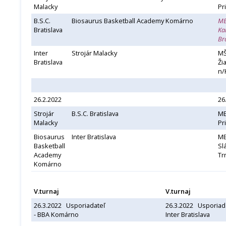
Malacky
Pr
B.S.C.
Biosaurus Basketball Academy Komárno
M
Bratislava
Ka
Br
Inter
Strojár Malacky
MŠ
Bratislava
Ži
n/
26.2.2022
26
Strojár
B.S.C. Bratislava
M
Malacky
Pr
Biosaurus
Inter Bratislava
MB
Basketball
Sl
Academy
Tr
Komárno
V.turnaj
V.turnaj
26.3.2022 Usporiadateľ
26.3.2022 Usporiada
- BBA Komárno
Inter Bratislava