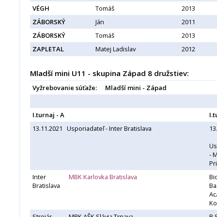
VÉGH
Tomáš
2013
ZÁBORSKÝ
Ján
2011
ZÁBORSKÝ
Tomáš
2013
ZAPLETAL
Matej Ladislav
2012
Mladší mini U11 - skupina Západ 8 družstiev:
Vyžrebovanie súťaže:
Mladší mini - Západ
I.turnaj - A
I.
13.11.2021 Usporiadateľ - Inter Bratislava
13
Us
- 
Pr
Inter
MBK Karlovka Bratislava
Bi
Bratislava
Ba
Ac
Ko
Strojár
MBK AŠK Slávia Trnava
B.