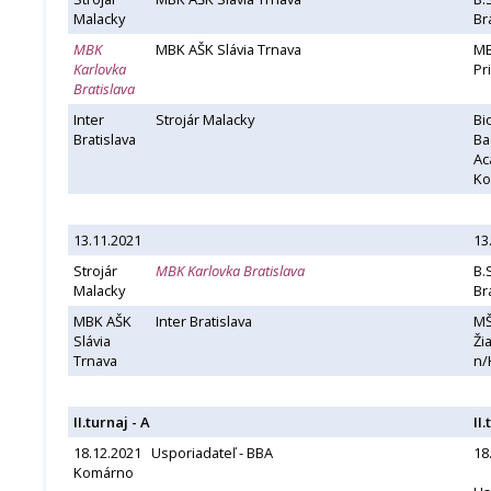
Malacky
Br
MBK
MBK AŠK Slávia Trnava
M
Karlovka
Pr
Bratislava
Inter
Strojár Malacky
Bi
Bratislava
Ba
Ac
Ko
13.11.2021
13
Strojár
MBK Karlovka Bratislava
B.
Malacky
Br
MBK AŠK
Inter Bratislava
MŠ
Slávia
Ži
Trnava
n/
II.turnaj - A
II.
18.12.2021 Usporiadateľ - BBA
18
Komárno