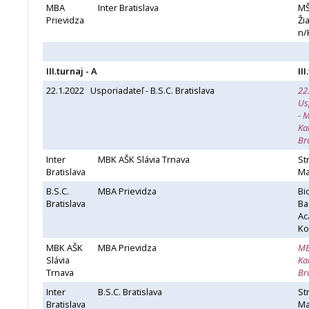
MBA
Inter Bratislava
MŠ
Prievidza
Ži
n/
III.turnaj - A
III
22.1.2022 Usporiadateľ - B.S.C. Bratislava
22
Us
- 
Ka
Br
Inter
MBK AŠK Slávia Trnava
St
Bratislava
Ma
B.S.C.
MBA Prievidza
Bi
Bratislava
Ba
Ac
Ko
MBK AŠK
MBA Prievidza
M
Slávia
Ka
Trnava
Br
Inter
B.S.C. Bratislava
St
Bratislava
Ma