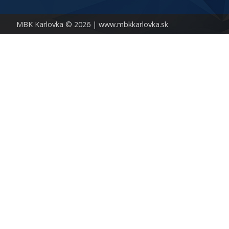
MBK Karlovka © 2026 |
www.mbkkarlovka.sk