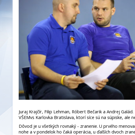
Juraj Krajčír, Filip Lehman, Róbert Bečarik a Andrej Galád.
VŠEMvs Karlovka Bratislava, ktorí síce sú na súpiske, ale n
Dôvod je u všetkých rovnaký - zranenie. U prvého menova
nohe a v pondelok ho čaká operácia, u ďalších dvoch zra