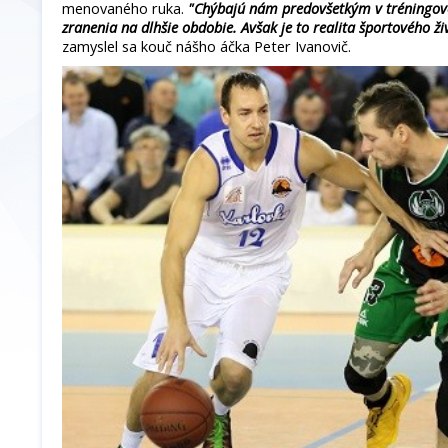
menovaného ruka.
"Chýbajú nám predovšetkým v tréningovo
zranenia na dlhšie obdobie. Avšak je to realita športového ži
zamyslel sa kouč nášho áčka Peter Ivanovič.