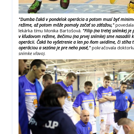
"Dumba čaká v pondelok operácia a potom musí byť minimá
režime, až potom môže pomaly začať so záťažou,"
povedala 
lekárka tímu Monika Bartošová.
"Filip (na tretej snímke) j
v kľudovom režime, Bečimu (na prvej snímke) sme nasadili k
operácii. Čaká ho vyšetrenie a len po ňom uvidíme, či stíha 
operáciou a sezóna je pre neho pasé,"
pokračovala doktork
snímke vľavo)
.