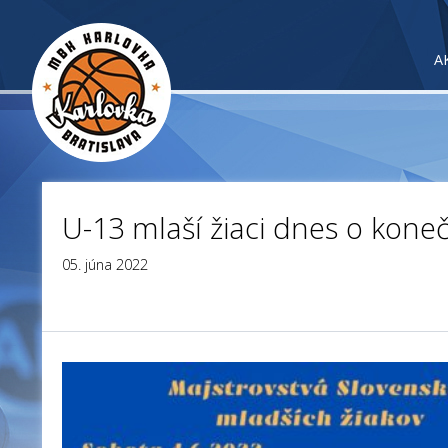
A
U-13 mlaší žiaci dnes o koneč
05. júna 2022