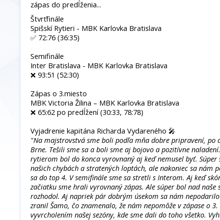
zápas do predĺženia...
Štvrťfinále
Spišskí Rytieri - MBK Karlovka Bratislava
✅️ 72:76 (36:35)
Semifinále
Inter Bratislava - MBK Karlovka Bratislava
❌️ 93:51 (52:30)
Zápas o 3.miesto
MBK Victoria Žilina – MBK Karlovka Bratislava
❌️ 65:62 po predĺžení (30:33, 78:78)
Vyjadrenie kapitána Richarda Vydareného 🎤
"Na majstrovstvá sme boli podľa mňa dobre pripravení, po 
Brne. Tešili sme sa a boli sme aj bojovo a pozitívne naladení
rytierom bol do konca vyrovnaný aj keď nemusel byť. Súper 
našich chybách a stratených loptách, ale nakoniec sa nám p
sa do top 4. V semifinále sme sa stretli s Interom. Aj keď s
začiatku sme hrali vyrovnaný zápas. Ale súper bol nad naše 
rozhodol. Aj napriek pár dobrým úsekom sa nám nepodarilo z
zranil Šamo, čo znamenalo, že nám nepomôže v zápase o 3. m
vyvrcholením našej sezóny, kde sme dali do toho všetko. Vyh