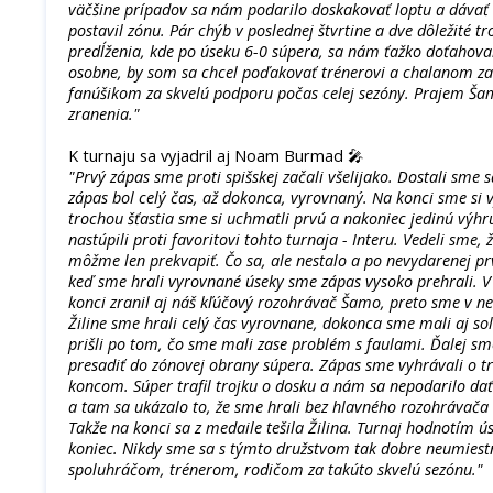
väčšine prípadov sa nám podarilo doskakovať loptu a dávať 
postavil zónu. Pár chýb v poslednej štvrtine a dve dôležité t
predĺženia, kde po úseku 6-0 súpera, sa nám ťažko doťahoval
osobne, by som sa chcel poďakovať trénerovi a chalanom za 
fanúšikom za skvelú podporu počas celej sezóny. Prajem Šam
zranenia."
K turnaju sa vyjadril aj Noam Burmad 🎤
"Prvý zápas sme proti spišskej začali všelijako. Dostali sme
zápas bol celý čas, až dokonca, vyrovnaný. Na konci sme si 
trochou šťastia sme si uchmatli prvú a nakoniec jedinú výh
nastúpili proti favoritovi tohto turnaja - Interu. Vedeli sme,
môžme len prekvapiť. Čo sa, ale nestalo a po nevydarenej pr
keď sme hrali vyrovnané úseky sme zápas vysoko prehrali. 
konci zranil aj náš kľúčový rozohrávač Šamo, preto sme v ned
Žiline sme hrali celý čas vyrovnane, dokonca sme mali aj sol
prišli po tom, čo sme mali zase problém s faulami. Ďalej s
presadiť do zónovej obrany súpera. Zápas sme vyhrávali o t
koncom. Súper trafil trojku o dosku a nám sa nepodarilo dať 
a tam sa ukázalo to, že sme hrali bez hlavného rozohrávača 
Takže na konci sa z medaile tešila Žilina. Turnaj hodnotím 
koniec. Nikdy sme sa s týmto družstvom tak dobre neumiestn
spoluhráčom, trénerom, rodičom za takúto skvelú sezónu."