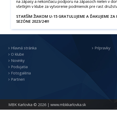
na zápasy a nekončiacu podporu na zápasoch nielen v do
všetkým v klube za vytvorenie podmienok pre rast družstv
STARŠÍM ŽIAKOM U-15 GRATULUJEME A ĎAKUJEME ZA 
SEZÓNE 2023/24!!!
Hlavná stránka
Prípravky
O klube
Novinky
Podujatia
Fotogaléria
Partneri
MBK Karlovka © 2026 |
www.mbkkarlovka.sk