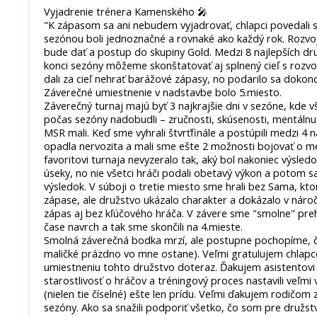
Vyjadrenie trénera Kamenského 🎤
"K zápasom sa ani nebudem vyjadrovať, chlapci povedali s
sezónou boli jednoznačné a rovnaké ako každý rok. Rozvoj 
bude dať a postup do skupiny Gold. Medzi 8 najlepších dru
konci sezóny môžeme skonštatovať aj splnený cieľ s rozv
dali za cieľ nehrať barážové zápasy, no podarilo sa dokon
Záverečné umiestnenie v nadstavbe bolo 5.miesto.
Záverečný turnaj majú byť 3 najkrajšie dni v sezóne, kde 
počas sezóny nadobudli – zručnosti, skúsenosti, mentálnu 
MSR mali. Keď sme vyhrali štvrťfinále a postúpili medzi 4 n
opadla nervozita a mali sme ešte 2 možnosti bojovať o med
favoritovi turnaja nevyzeralo tak, aký bol nakoniec výsle
úseky, no nie všetci hráči podali obetavý výkon a potom s
výsledok. V súboji o tretie miesto sme hrali bez Sama, kt
zápase, ale družstvo ukázalo charakter a dokázalo v nár
zápas aj bez kľúčového hráča. V závere sme "smolne" preh
čase navrch a tak sme skončili na 4.mieste.
Smolná záverečná bodka mrzí, ale postupne pochopíme, č
maličké prázdno vo mne ostane). Veľmi gratulujem chlap
umiestneniu tohto družstvo doteraz. Ďakujem asistentovi
starostlivosť o hráčov a tréningový proces nastavili veľmi 
(nielen tie číselné) ešte len prídu. Veľmi ďakujem rodičom
sezóny. Ako sa snažili podporiť všetko, čo som pre družs