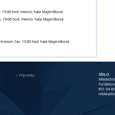
 15:00 hod. miesto: hala Majerníková
: 19:00 hod. miesto: hala Majerníková
Hronom čas: 13:00 hod. hala Majerníková
SÍDLO
Prípravky
Mládežníc
Furdekov
851 04 Br
mbkkarlo