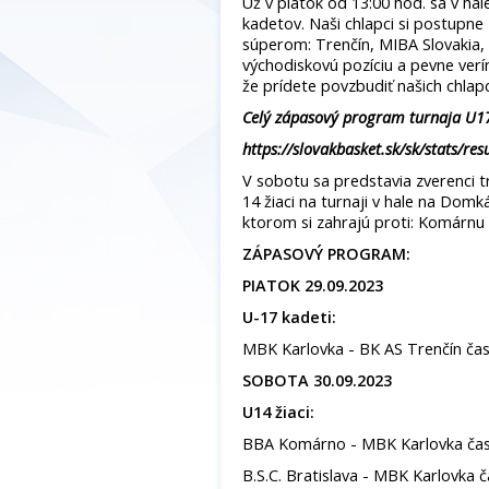
Už v piatok od 13:00 hod. sa v hale
kadetov. Naši chlapci si postupne
súperom: Trenčín, MIBA Slovakia,
východiskovú pozíciu a pevne ver
že prídete povzbudiť našich chla
Celý zápasový program turnaja U17
https://slovakbasket.sk/sk/stats/re
V sobotu sa predstavia zverenci t
14 žiaci na turnaji v hale na Dom
ktorom si zahrajú proti: Komárnu a
ZÁPASOVÝ PROGRAM:
PIATOK 29.09.2023
U-17 kadeti:
MBK Karlovka - BK AS Trenčín čas:
SOBOTA 30.09.2023
U14 žiaci:
BBA Komárno - MBK Karlovka čas:
B.S.C. Bratislava - MBK Karlovka 