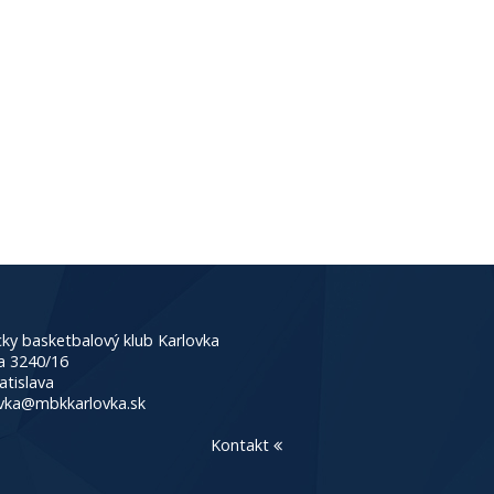
ky basketbalový klub Karlovka
a 3240/16
atislava
vka@mbkkarlovka.sk
Kontakt