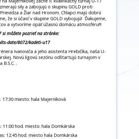
 na Majerníkovej začne II. kvalifikačný turnaj U-17
 zmerajú sily a zabojujú o skupinu GOLD proti
 Prievidza a Žiar nad Hronom. Chlapci majú dobrú
íme, že si účasť v skupine GOLD vybojujú! Ďakujeme,
pcov a vytvoríme opäť úžasnú domácu atmosféru!!!
 si môžete pozrieť na stránke:
sults-date/8072/kadeti-u17
rénera Ivanoviča a jeho asistenta Hrebičíka, naša U-
kárskej. Novú ligovú sezónu odštartujú turnajom v
 B.S.C. .
 17:30 miesto: hala Majerníková
 11:00 hod. miesto: hala Domkárska
čas: 12:45 hod. miesto hala Domkárska