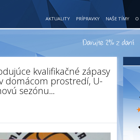
AKTUALITY
PRÍPRAVKY
NAŠE TÍMY
O
odujúce kvalifikačné zápasy
v domácom prostredí, U-
novú sezónu...