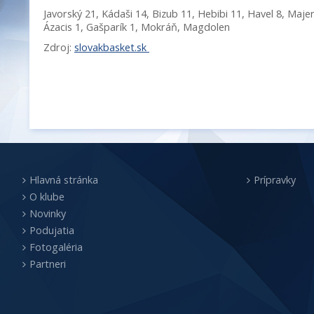
Javorský 21, Kádaši 14, Bizub 11, Hebibi 11, Havel 8, Majer
Ázacis 1, Gašparík 1, Mokráň, Magdolen
Zdroj:
slovakbasket.sk
Hlavná stránka
Prípravky
O klube
Novinky
Podujatia
Fotogaléria
Partneri