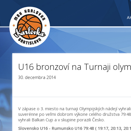
A
U16 bronzoví na Turnaji olym
30. decembra 2014
V zápase o 3. miesto na turnaji Olympijských nádejí vyhra
suverénne po veľmi dobrom výkone celého družstva 79:4
vyhrali Balkan Cup a v skupine porazili Česko.
Slovensko U16 - Rumunsko U16 79:48 ( 19:17, 20:13, 20:1