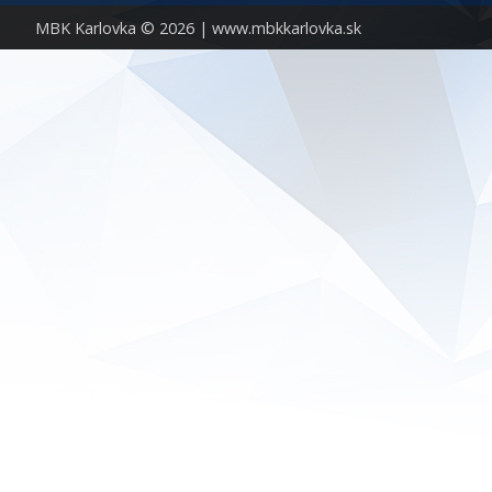
MBK Karlovka © 2026 |
www.mbkkarlovka.sk