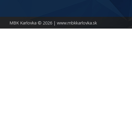
MBK Karlovka © 2026 |
www.mbkkarlovka.sk