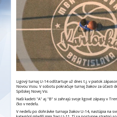
Ligový turnaj U-14 odštartuje už dnes t.j. v piatok zápas
Novou Vsou. V sobotu pokračuje turnaj žiakov za účasti dru
Spišskej Novej Vsi.
Naši kadeti "A" aj "B" si zahrajú svoje ligové zápasy v Tre
čko v nedeľu.
V nedeľu po dohrávke turnaja žiakov U-14, nastúpia na svo
kategórií mladší mini žiaci U-11. Tí sa postupne stretnú s