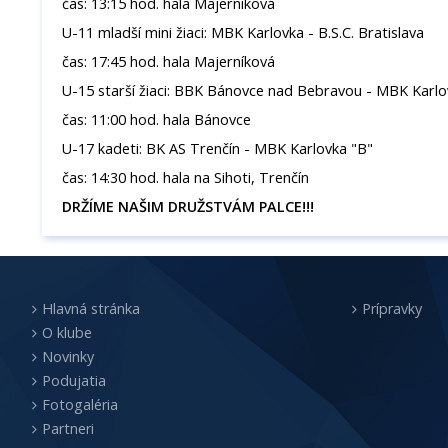
čas: 13:15 hod. hala Majerníková
U-11 mladší mini žiaci: MBK Karlovka - B.S.C. Bratislava
čas: 17:45 hod. hala Majerníková
U-15 starší žiaci: BBK Bánovce nad Bebravou - MBK Karlo
čas: 11:00 hod. hala Bánovce
U-17 kadeti: BK AS Trenčín - MBK Karlovka "B"
čas: 14:30 hod. hala na Sihoti, Trenčín
DRŽÍME NAŠIM DRUŽSTVÁM PALCE!!!
Hlavná stránka
Prípravky
O klube
Novinky
Podujatia
Fotogaléria
Partneri