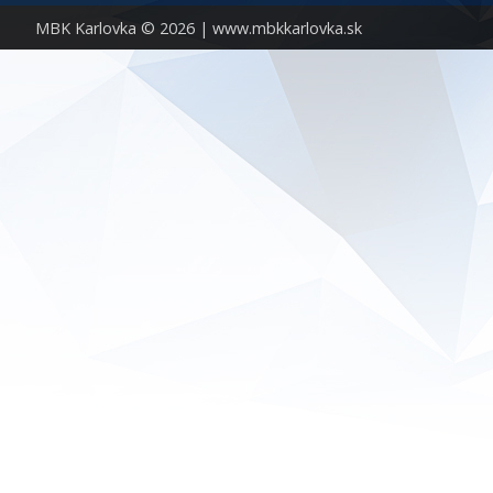
MBK Karlovka © 2026 |
www.mbkkarlovka.sk