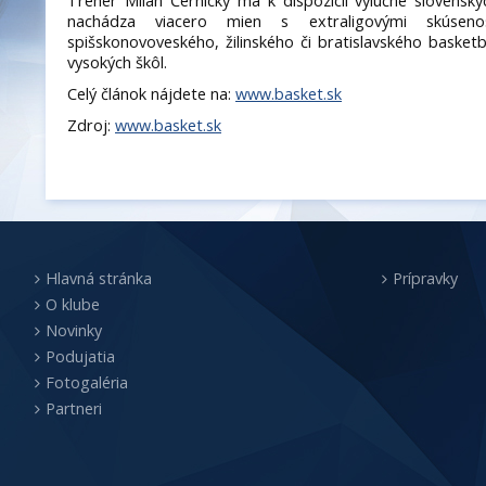
Tréner Milan Černický má k dispozícii výlučne slovenský
nachádza viacero mien s extraligovými skúseno
spišskonovoveského, žilinského či bratislavského basketb
vysokých škôl.
Celý článok nájdete na:
www.basket.sk
Zdroj:
www.basket.sk
Hlavná stránka
Prípravky
O klube
Novinky
Podujatia
Fotogaléria
Partneri