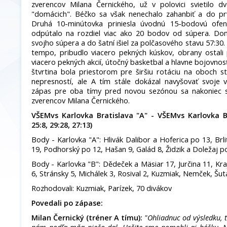
zverencov Milana Černického, už v polovici svietilo d
"domácich". Béčko sa však nenechalo zahanbiť a do prve
Druhá 10-minútovka priniesla úvodnú 15-bodovú ofen
odpútalo na rozdiel viac ako 20 bodov od súpera. Dom
svojho súpera a do šatní išiel za polčasového stavu 57:30
tempo, pribudlo viacero pekných kúskov, obrany ostali p
viacero pekných akcií, útočný basketbal a hlavne bojovnos
štvrtina bola priestorom pre širšiu rotáciu na oboch st
nepresností, ale A tím stále dokázal navyšovať svoje 
zápas pre oba tímy pred novou sezónou sa nakoniec 
zverencov Milana Černického.
VŠEMvs Karlovka Bratislava "A" - VŠEMvs Karlovka Br
25:8, 29:28, 27:13)
Body - Karlovka "A": Hlivák Dalibor a Hoferica po 13, Brli
19, Podhorský po 12, Hašan 9, Galád 8, Židzik a Doležaj po
Body - Karlovka "B": Dědeček a Mäsiar 17, Jurčina 11, Kraj
6, Stránsky 5, Michálek 3, Rosival 2, Kuzmiak, Nemček, Šut
Rozhodovali: Kuzmiak, Parízek, 70 divákov
Povedali po zápase:
Milan Černický (tréner A tímu):
"Ohliadnuc od výsledku, t