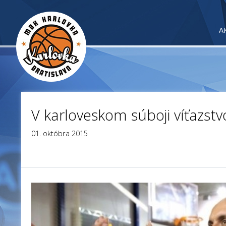
A
V karloveskom súboji víťazstv
01. októbra 2015