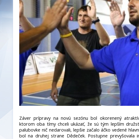
Záver prípravy na novú sezónu bol okorenený atrakt
ktorom oba tímy chceli ukázať, že sú tým lepším družs
palubovke nič nedarovali, lepšie začalo áčko vedené hla
bol na druhej strane Dědeček. Postupne prevyšovala in