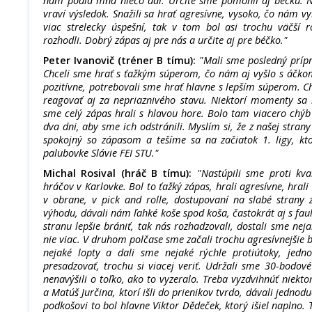
nám podľa mňa niečo dal. Určite sme pomohli aj béčku. N
vraví výsledok. Snažili sa hrať agresívne, vysoko, čo nám v
viac strelecky úspešní, tak v tom bol asi trochu väčší 
rozhodli. Dobrý zápas aj pre nás a určite aj pre béčko."
Peter Ivanovič (tréner B tímu):
"Mali sme posledný prípr
Chceli sme hrať s ťažkým súperom, čo nám aj vyšlo s áčk
pozitívne, potrebovali sme hrať hlavne s lepším súperom. C
reagovať aj za nepriaznivého stavu. Niektorí momenty sa m
sme celý zápas hrali s hlavou hore. Bolo tam viacero chý
dva dni, aby sme ich odstránili. Myslím si, že z našej strany
spokojný so zápasom a tešíme sa na začiatok 1. ligy, kt
palubovke Slávie FEI STU.
"
Michal Rosival (hráč B tímu):
"Nastúpili sme proti kva
hráčov v Karlovke. Bol to ťažký zápas, hrali agresívne, hral
v obrane, v pick and rolle, dostupovaní na slabé strany z
výhodu, dávali nám ľahké koše spod koša, častokrát aj s fau
stranu lepšie brániť, tak nás rozhadzovali, dostali sme neja
nie viac. V druhom polčase sme začali trochu agresívnejšie b
nejaké lopty a dali sme nejaké rýchle protiútoky, jedn
presadzovať, trochu si viacej veriť. Udržali sme 30-bodov
nenavýšili o toľko, ako to vyzeralo. Treba vyzdvihnúť niek
a Matúš Jurčina, ktorí išli do prienikov tvrdo, dávali jednod
podkošovi to bol hlavne Viktor Dědeček, ktorý išiel naplno.