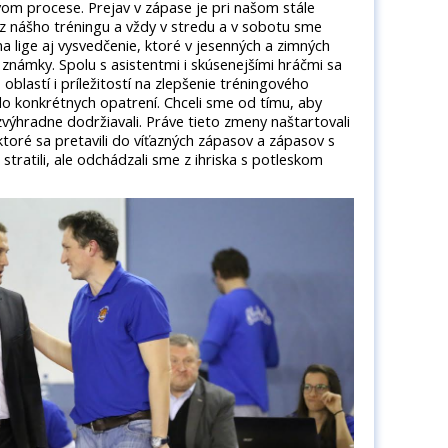
om procese. Prejav v zápase je pri našom stále
nášho tréningu a vždy v stredu a v sobotu sme
a lige aj vysvedčenie, ktoré v jesenných a zimných
námky. Spolu s asistentmi i skúsenejšími hráčmi sa
oblastí i príležitostí na zlepšenie tréningového
do konkrétnych opatrení. Chceli sme od tímu, aby
výhradne dodržiavali. Práve tieto zmeny naštartovali
 ktoré sa pretavili do víťazných zápasov a zápasov s
tratili, ale odchádzali sme z ihriska s potleskom