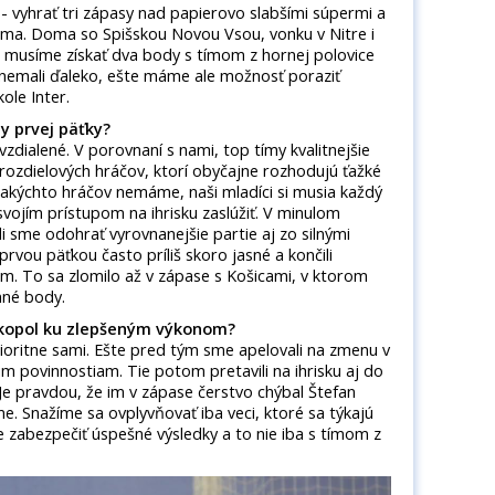
 - vyhrať tri zápasy nad papierovo slabšími súpermi a
doma. Doma so Spišskou Novou Vsou, vonku v Nitre i
te musíme získať dva body s tímom z hornej polovice
 nemali ďaleko, ešte máme ale možnosť poraziť
ole Inter.
y prvej päťky?
vzdialené. V porovnaní s nami, top tímy kvalitnejšie
 rozdielových hráčov, ktorí obyčajne rozhodujú ťažké
akýchto hráčov nemáme, naši mladíci si musia každý
svojím prístupom na ihrisku zaslúžiť. V minulom
i sme odohrať vyrovnanejšie partie aj zo silnými
prvou päťkou často príliš skoro jasné a končili
m. To sa zlomilo až v zápase s Košicami, v ktorom
nné body.
akopol ku zlepšeným výkonom?
oritne sami. Ešte pred tým sme apelovali na zmenu v
im povinnostiam. Tie potom pretavili na ihrisku aj do
 Je pravdou, že im v zápase čerstvo chýbal Štefan
e. Snažíme sa ovplyvňovať iba veci, ktoré sa týkajú
ge zabezpečiť úspešné výsledky a to nie iba s tímom z