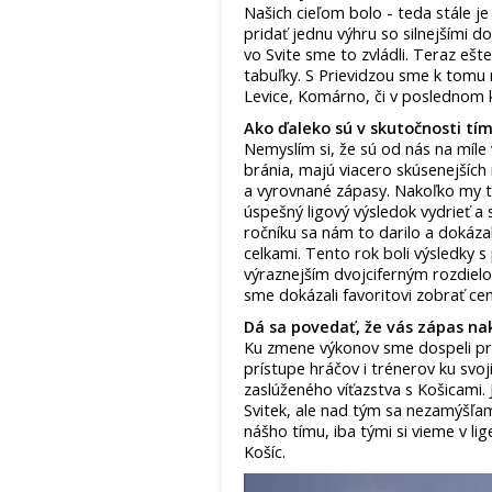
Našich cieľom bolo - teda stále je
pridať jednu výhru so silnejšími 
vo Svite sme to zvládli. Teraz eš
tabuľky. S Prievidzou sme k tomu
Levice, Komárno, či v poslednom k
Ako ďaleko sú v skutočnosti tím
Nemyslím si, že sú od nás na míle 
bránia, majú viacero skúsenejších
a vyrovnané zápasy. Nakoľko my t
úspešný ligový výsledok vydrieť a 
ročníku sa nám to darilo a dokázal
celkami. Tento rok boli výsledky s 
výraznejším dvojciferným rozdielo
sme dokázali favoritovi zobrať ce
Dá sa povedať, že vás zápas n
Ku zmene výkonov sme dospeli pri
prístupe hráčov i trénerov ku svoj
zaslúženého víťazstva s Košicami.
Svitek, ale nad tým sa nezamýšľam
nášho tímu, iba tými si vieme v li
Košíc.