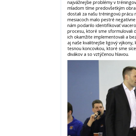
najvážnejšie problémy v tréningov
mladom tíme predovšetkým obraz 
dostali za našu tréningovú prácu n
mesiacoch malo pestré negatívne z
nám podarilo identifikovať viacero 
procesu, ktoré sme sformulovali 
ich okamžite implementovali a bez
aj naše kvalitnejšie ligový výkony,
tesnou koncovkou, ktoré sme síce s
divákov a so vztýčenou hlavou.