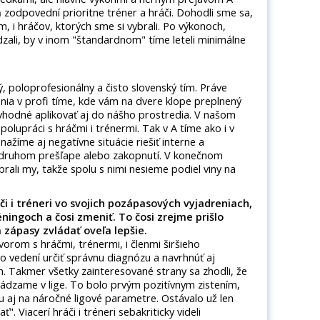
zodpovední prioritne tréner a hráči. Dohodli sme sa,
m, i hráčov, ktorých sme si vybrali. Po výkonoch,
zali, by v inom "štandardnom" tíme leteli minimálne
 poloprofesionálny a čisto slovenský tím. Práve
nia v profi tíme, kde vám na dvere klope preplnený
y vhodné aplikovať aj do nášho prostredia. V našom
olupráci s hráčmi i trénermi. Tak v A tíme ako i v
ažíme aj negatívne situácie riešiť interne a
i druhom prešľape alebo zakopnutí. V konečnom
ybrali my, takže spolu s nimi nesieme podiel viny na
či i tréneri vo svojich pozápasových vyjadreniach,
ningoch a čosi zmeniť. To čosi zrejme prišlo
 zápasy zvládať oveľa lepšie.
vorom s hráčmi, trénermi, i členmi širšieho
vo vedení určiť správnu diagnózu a navrhnúť aj
m. Takmer všetky zainteresované strany sa zhodli, že
dzame v lige. To bolo prvým pozitívnym zistením,
ku aj na náročné ligové parametre. Ostávalo už len
". Viacerí hráči i tréneri sebakriticky videli