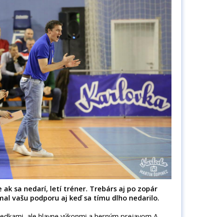
 ak sa nedarí, letí tréner. Trebárs aj po zopár
mal vašu podporu aj keď sa tímu dlho nedarilo.
sledkami, ale hlavne výkonmi a herným prejavom A