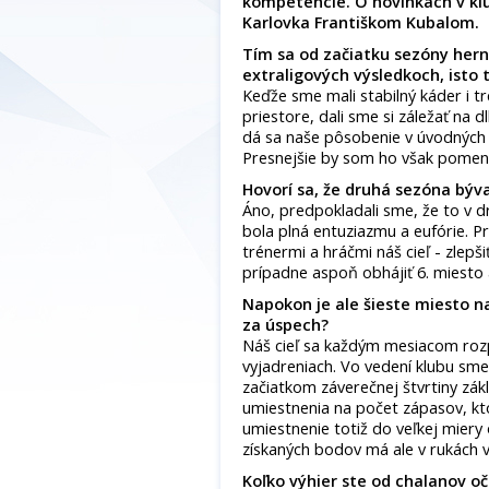
kompetencie. O novinkách v kl
Karlovka Františkom Kubalom.
Tím sa od začiatku sezóny herne
extraligových výsledkoch, isto 
Keďže sme mali stabilný káder i t
priestore, dali sme si záležať na
dá sa naše pôsobenie v úvodných t
Presnejšie by som ho však pomeno
Hovorí sa, že druhá sezóna býva
Áno, predpokladali sme, že to v 
bola plná entuziazmu a eufórie. P
trénermi a hráčmi náš cieľ - zlepši
prípadne aspoň obhájiť 6. miesto 
Napokon je ale šieste miesto 
za úspech?
Náš cieľ sa každým mesiacom rozp
vyjadreniach. Vo vedení klubu sme
začiatkom záverečnej štvrtiny zák
umiestnenia na počet zápasov, kt
umiestnenie totiž do veľkej miery
získaných bodov má ale v rukách 
Koľko výhier ste od chalanov o