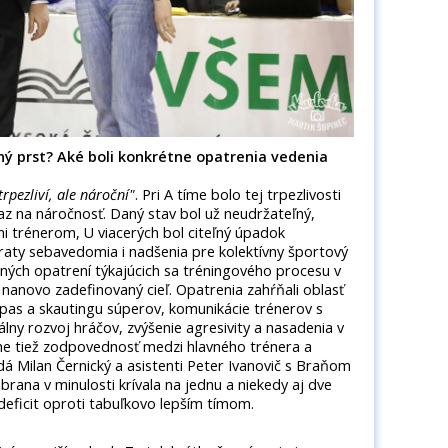
ý prst? Aké boli konkrétne opatrenia vedenia
rpezliví, ale nároční"
. Pri A tíme bolo tej trpezlivosti
raz na náročnosť. Daný stav bol už neudržateľný,
i trénerom, U viacerých bol citeľný úpadok
traty sebavedomia i nadšenia pre kolektívny športový
erných opatrení týkajúcich sa tréningového procesu v
nanovo zadefinovaný cieľ. Opatrenia zahŕňali oblasť
ápas a skautingu súperov, komunikácie trénerov s
álny rozvoj hráčov, zvýšenie agresivity a nasadenia v
me tiež zodpovednosť medzi hlavného trénera a
á Milan Černický a asistenti Peter Ivanovič s Braňom
brana v minulosti krívala na jednu a niekedy aj dve
í deficit oproti tabuľkovo lepším tímom.