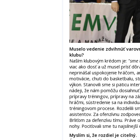
Muselo vedenie zdvihnúť varovn
klubu?
Naším klubovým krédom je:
"sme t
viac ako dosť a už musel prísť dô
neprinášal uspokojenie hráčom, an
motivácie, chuti do basketbalu, s
výkon. Stanovili sme si päticu int
nádeji, že nám pomôžu dosiahnuť 
prípravy tréningov, prípravy na z
hráčmi, sústredenie sa na individu
tréningovom procese. Rozdelili s
asistentov. Za ofenzívnu zodpoved
Brliťom za defenzívu tímu. Práve o
nohy. Pociťovali sme tu najsilnejš
Myslím si, že rozdiel je citeľný.