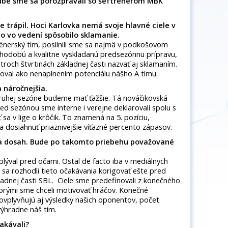
ube sme sa porozprávali so šéftrenerom MBK
 trápil. Hoci Karlovka nemá svoje hlavné ciele v
to vo vedení spôsobilo sklamanie.
rénerský tím, posilnili sme sa najmä v podkošovom
 dlhodobú a kvalitne vyskladanú predsezónnu prípravu,
roch štvrtinách základnej časti nazvať aj sklamaním.
val ako nenaplnením potenciálu nášho A tímu.
 náročnejšia.
druhej sezóne budeme mať ťažšie. Tá nováčikovská
red sezónou sme interne i verejne deklarovali spolu s
ť sa v lige o krôčik. To znamená na 5. pozíciu,
a dosiahnuť priaznivejšie víťazné percento zápasov.
na dosah. Bude po takomto priebehu považované
lýval pred očami. Ostal de facto iba v mediálnych
 sa rozhodli tieto očakávania korigovať ešte pred
ladnej časti SBL. Ciele sme predefinovali z konečného
orými sme chceli motivovať hráčov. Konečné
 ovplyvňujú aj výsledky našich oponentov, počet
výhradne náš tím.
čakávali?