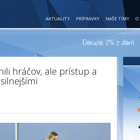
AKTUALITY
PRÍPRAVKY
NAŠE TÍMY
O
li hráčov, ale prístup a
silnejšími