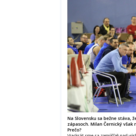
Na Slovensku sa bežne stáva, že
zápasoch. Milan Černický však 
Prečo?
Viackrát sme sa zamýšľali nad vý