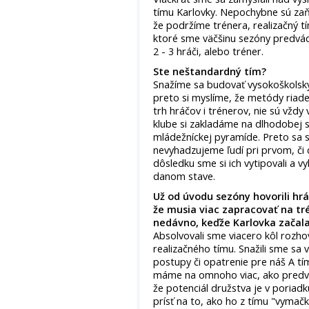
tímu Karlovky. Nepochybne sú zaň 
že podržíme trénera, realizačný tí
ktoré sme väčšinu sezóny predvád
2 - 3 hráči, alebo tréner.
Ste neštandardný tím?
Snažíme sa budovať vysokoškolský,
preto si myslíme, že metódy riade
trh hráčov i trénerov, nie sú vžd
klube si zakladáme na dlhodobej sp
mládežníckej pyramíde. Preto sa sn
nevyhadzujeme ľudí pri prvom, č
dôsledku sme si ich vytipovali a v
danom stave.
Už od úvodu sezóny hovorili hrá
že musia viac zapracovať na tré
nedávno, keďže Karlovka začala
Absolvovali sme viacero kôl rozho
realizačného tímu. Snažili sme sa 
postupy či opatrenie pre náš A tí
máme na omnoho viac, ako predvá
že potenciál družstva je v poriad
prísť na to, ako ho z tímu "vymačkať