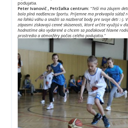
podujatia.
Peter Ivanovič , Petržalka centrum:
"
Teší ma záujem detí,
bola plná nadšencov športu. Príjemne ma prekvapila súťaž rod
na ľahkú váhu a snažili sa nazbierať body pre svoje deti :-). 
zápasmi získavajú cenné skúsenosti, ktoré určite využijú v ď
hodnotíme ako vydarené a chcem sa poďakovať hlavne rodi
prostredia a atmosféry počas celého podujatia."