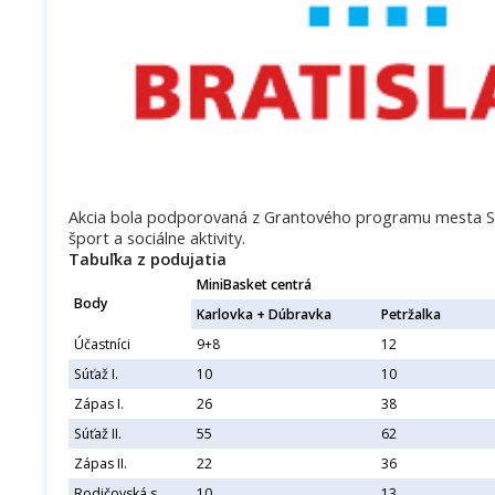
Akcia bola podporovaná z Grantového programu mesta SR 
šport a sociálne aktivity.
Tabuľka z podujatia
MiniBasket centrá
Body
Karlovka + Dúbravka
Petržalka
Účastníci
9+8
12
Súťaž I.
10
10
Zápas I.
26
38
Súťaž II.
55
62
Zápas II.
22
36
Rodičovská s.
10
13