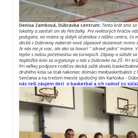
Denisa Zambová, Dúbravka centrum:
Tento krát sme sa 
lokality a zavítali sm do Petržalky. Pre niektorých hráčov ná
podujatie, no máme aj stályh účatníkov z nášho centra, čo m
decká z Dúbravny naberali nové zápasové skúsenosti mimo sv
že nás nie je viac, ale ako sa hovorí " zdravé jadro" máme. V
lepšie s našou početnosťou na turnajoch. Zápasy a súťaže sa
Najbližšie kolo sa organizuje u nás v Dúbravke na ZŠ- Pri krí
Pri veľkej podpore rodičov decká zažili skvelú basketbalo
druhého kola sa stali nakoniec domáci minibasketbalisti z P
Senčania a na treťom mieste spoločný tím Karlovka - Dúb
nás teší záujem detí o basketbal a ich radosť zo súťa