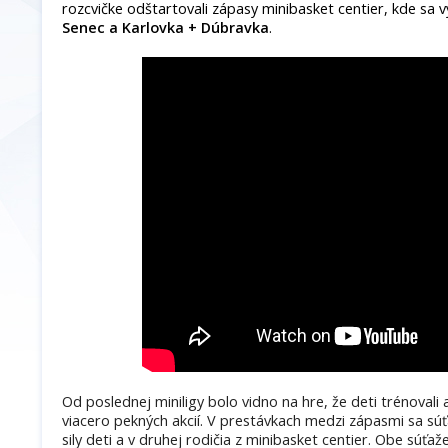
rozcvičke odštartovali zápasy minibasket centier, kde sa vy
Senec a Karlovka + Dúbravka
.
Od poslednej miniligy bolo vidno na hre, že deti trénovali a 
viacero pekných akcií. V prestávkach medzi zápasmi sa súťaž
sily deti a v druhej rodičia z minibasket centier. Obe súťa