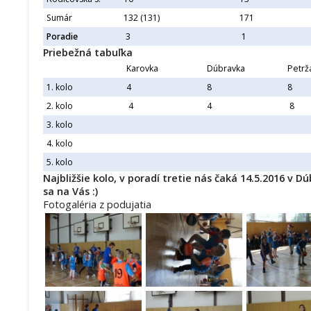
Sumár
132 (131)
171
Poradie
3
1
Priebežná tabuľka
Karovka
Dúbravka
Petrž
1. kolo
4
8
8
2. kolo
4
4
8
3. kolo
4. kolo
5. kolo
Najbližšie kolo, v poradí tretie nás čaká 14.5.2016 v Dúb
sa na Vás :)
Fotogaléria z podujatia