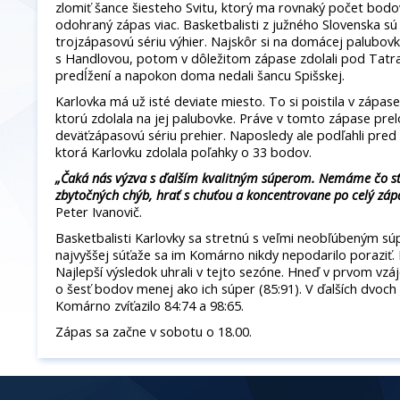
zlomiť šance šiesteho Svitu, ktorý ma rovnaký počet bo
odohraný zápas viac. Basketbalisti z južného Slovenska sú n
trojzápasovú sériu výhier. Najskôr si na domácej palubovk
s Handlovou, potom v dôležitom zápase zdolali pod Tatr
predĺžení a napokon doma nedali šancu Spišskej.
Karlovka má už isté deviate miesto. To si poistila v zápase
ktorú zdolala na jej palubovke. Práve v tomto zápase prelo
deväťzápasovú sériu prehier. Naposledy ale podľahli pred 
ktorá Karlovku zdolala poľahky o 33 bodov.
„Čaká nás výzva s ďalším kvalitným súperom. Nemáme čo str
zbytočných chýb, hrať s chuťou a koncentrovane po celý záp
Peter Ivanovič.
Basketbalisti Karlovky sa stretnú s veľmi neobľúbeným súp
najvyššej súťaže sa im Komárno nikdy nepodarilo poraziť. 
Najlepší výsledok uhrali v tejto sezóne. Hneď v prvom vz
o šesť bodov menej ako ich súper (85:91). V ďalších dvo
Komárno zvíťazilo 84:74 a 98:65.
Zápas sa začne v sobotu o 18.00.