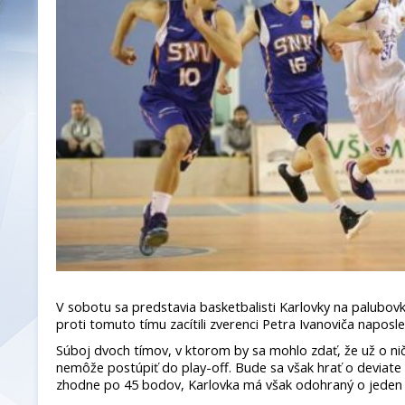
V sobotu sa predstavia basketbalisti Karlovky na palubovk
proti tomuto tímu zacítili zverenci Petra Ivanoviča naposle
Súboj dvoch tímov, v ktorom by sa mohlo zdať, že už o nič
nemôže postúpiť do play-off. Bude sa však hrať o deviate
zhodne po 45 bodov, Karlovka má však odohraný o jeden