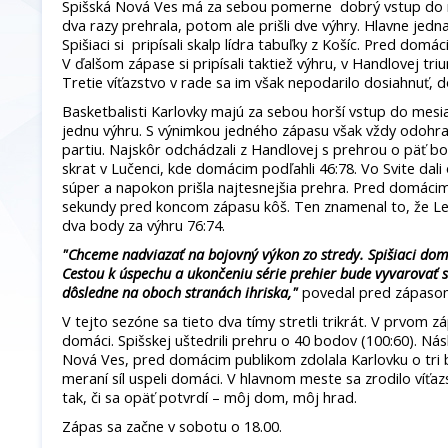
Spišská Nová Ves má za sebou pomerne dobrý vstup do m
dva razy prehrala, potom ale prišli dve výhry. Hlavne jedna
Spišiaci si pripísali skalp lídra tabuľky z Košíc. Pred domác
V ďalšom zápase si pripísali taktiež výhru, v Handlovej tri
Tretie víťazstvo v rade sa im však nepodarilo dosiahnuť, do
Basketbalisti Karlovky majú za sebou horší vstup do mesi
jednu výhru. S výnimkou jedného zápasu však vždy odohr
partiu. Najskôr odchádzali z Handlovej s prehrou o päť bo
skrat v Lučenci, kde domácim podľahli 46:78. Vo Svite dal
súper a napokon prišla najtesnejšia prehra. Pred domáci
sekundy pred koncom zápasu kôš. Ten znamenal to, že Levic
dva body za výhru 76:74.
"Chceme nadviazať na bojovný výkon zo stredy. Spišiaci dom
Cestou k úspechu a ukončeniu série prehier bude vyvarovať 
dôsledne na oboch stranách ihriska,"
povedal pred zápasom 
V tejto sezóne sa tieto dva tímy stretli trikrát. V prvom záp
domáci. Spišskej uštedrili prehru o 40 bodov (100:60). Ná
Nová Ves, pred domácim publikom zdolala Karlovku o tri
meraní síl uspeli domáci. V hlavnom meste sa zrodilo víťaz
tak, či sa opäť potvrdí – môj dom, môj hrad.
Zápas sa začne v sobotu o 18.00.