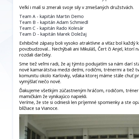
Veľkí i malí si zmerali svoje sily v zmiešaných družstvách.
Team A - kapitán Martin Demo
Team B - kapitán Adam Schmiedl
Team C - kapitán Rado Kolesár
Team D - kapitán Ma
rek Doležaj
Exhibičné zápasy boli vysoko atraktívne a víťaz bol každý kto
povzbudzoval... Nechýbali ani Mikuláš, Čert či Anjel, ktorí
rozdali darčeky.
Sme tiež veľmi radi, že aj týmto podujatím sa nám darí stál
nové kamarátstva medzi deťmi, rodičmi, trénermi a tiež tv
komunitu okolo Karlovky, vďaka ktorej máme stále chuť pr
vymýšlať niečo nové.
Ďakujeme všetkým zúčastneným hráčom, rodičom, trénero
mamičkám že vynikajúco napiekli.
Veríme, že ste si odniesli len príjemné spomienky a ste op
blížiace sa Vianoce.