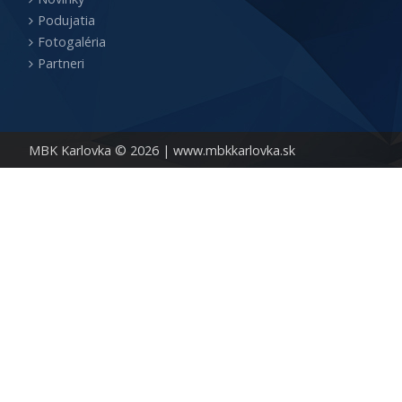
Podujatia
Fotogaléria
Partneri
MBK Karlovka © 2026 |
www.mbkkarlovka.sk