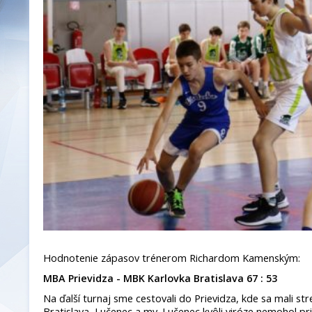
Hodnotenie zápasov trénerom Richardom Kamenským:
MBA Prievidza - MBK Karlovka Bratislava 67 : 53
Na ďalší turnaj sme cestovali do Prievidza, kde sa mali stre
Bratislava, Lučenec a my. Lučenec kvôli viróze nemohol pr