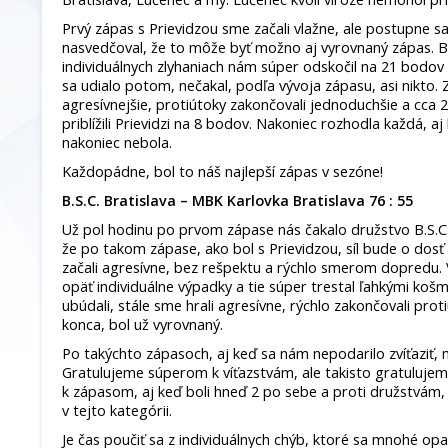
Prvý zápas s Prievidzou sme začali vlažne, ale postupne 
nasvedčoval, že to môže byť možno aj vyrovnaný zápas. B
individuálnych zlyhaniach nám súper odskočil na 21 bodov 
sa udialo potom, nečakal, podľa vývoja zápasu, asi nikto. 
agresívnejšie, protiútoky zakončovali jednoduchšie a cca
priblížili Prievidzi na 8 bodov. Nakoniec rozhodla každá, 
nakoniec nebola.
Každopádne, bol to náš najlepší zápas v sezóne!
B.S.C. Bratislava – MBK Karlovka Bratislava 76 : 55
Už pol hodinu po prvom zápase nás čakalo družstvo B.S.C.
že po takom zápase, ako bol s Prievidzou, síl bude o dosť
začali agresívne, bez rešpektu a rýchlo smerom dopredu. V 
opäť individuálne výpadky a tie súper trestal ľahkými košmi
ubúdali, stále sme hrali agresívne, rýchlo zakončovali prot
konca, bol už vyrovnaný.
Po takýchto zápasoch, aj keď sa nám nepodarilo zvíťaziť,
Gratulujeme súperom k víťazstvám, ale takisto gratulujeme
k zápasom, aj keď boli hneď 2 po sebe a proti družstvám, 
v tejto kategórii.
Je čas poučiť sa z individuálnych chýb, ktoré sa mnohé o