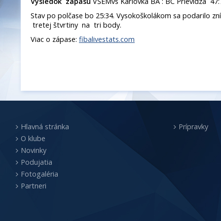
Výsledok zápasu
VŠEMvs Karlovka BA : BC Prievidza 47:
Stav po polčase bo 25:34. Vysokoškolákom sa podarilo zníž
tretej štvrtiny na tri body.
Viac o zápase:
fibalivestats.com
Hlavná stránka
Prípravky
O klube
Novinky
Podujatia
Fotogaléria
Partneri