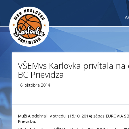
A
VŠEMvs Karlovka privítala n
BC Prievidza
16. októbra 2014
Muži A odohrali v stredu (15.10. 2014) zápas EUROVIA S
Prievidza.