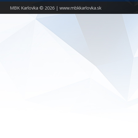
MBK Karlovka © 2026 |
www.mbkkarlovka.sk