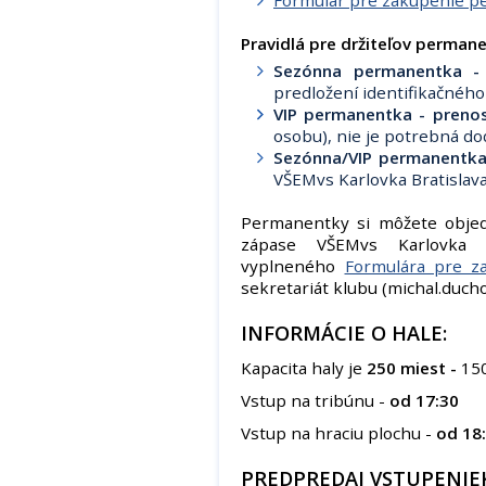
Formulár pre zakúpenie p
Pravidlá pre držiteľov permane
Sezónna permanentka 
predložení identifikačného
VIP permanentka - preno
osobu), nie je potrebná dod
Sezónna/VIP permanentk
VŠEMvs Karlovka Bratislav
Permanentky si môžete obje
zápase VŠEMvs Karlovka Br
vyplneného
Formulára pre z
sekretariát klubu (michal.duc
INFORMÁCIE O HALE:
Kapacita haly je
250 miest -
150
Vstup na tribúnu -
od 17:30
Vstup na hraciu plochu -
od 18
PREDPREDAJ VSTUPENIE