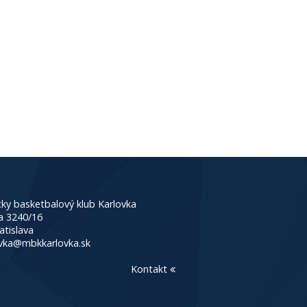
ky basketbalový klub Karlovka
a 3240/16
atislava
vka@mbkkarlovka.sk
Kontakt