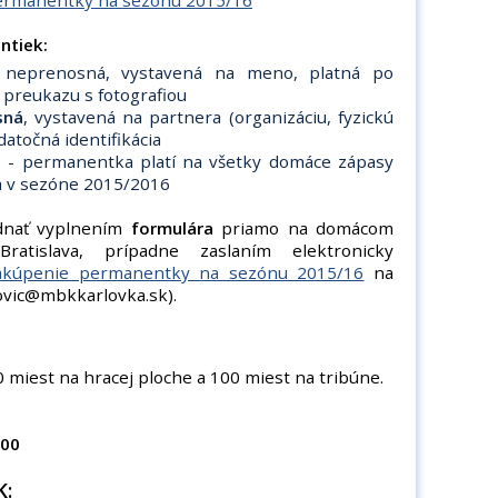
ermanentky na sezónu 2015/16
ntiek:
-
neprenosná, vystavená na meno, platná po
 preukazu s fotografiou
sná
, vystavená na partnera (organizáciu, fyzickú
atočná identifikácia
a
- permanentka platí na všetky domáce zápasy
a v sezóne 2015/2016
dnať vyplnením
formulára
priamo na domácom
atislava, prípadne zaslaním elektronicky
akúpenie permanentky na sezónu 2015/16
na
hovic@mbkkarlovka.sk).
 miest na hracej ploche a 100 miest na tribúne.
:00
K: