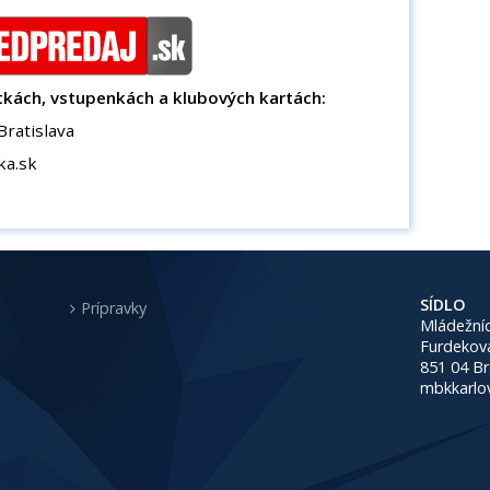
tkách, vstupenkách a klubových kartách:
ratislava
ka.sk
SÍDLO
Prípravky
Mládežníc
Furdekov
851 04 Br
mbkkarlo