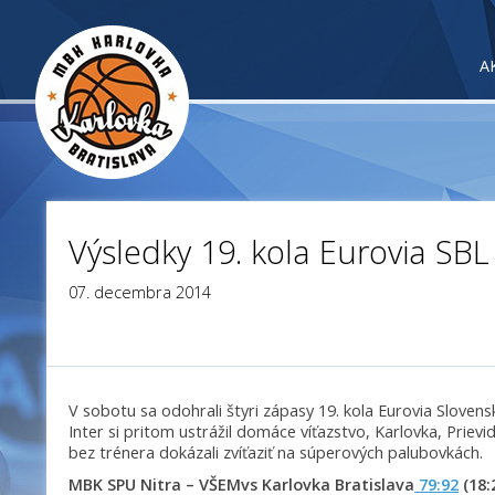
A
Výsledky 19. kola Eurovia SBL
07. decembra 2014
V sobotu sa odohrali štyri zápasy 19. kola Eurovia Slovensk
Inter si pritom ustrážil domáce víťazstvo, Karlovka, Priev
bez trénera dokázali zvíťaziť na súperových palubovkách.
MBK SPU Nitra – VŠEMvs Karlovka Bratislava
79:92
(18: