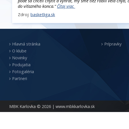
pôde sa chceli chytiť a vyhrať, my sme tiež robili veľa chýb,
do víťazného konca.“
Čítaj viac
Zdroj:
basketliga.sk
Hlavná stránka
Prípravky
O klube
Novinky
Podujatia
Fotogaléria
Partneri
MBK Karlovka © 2026 |
www.mbkkarlovka.sk