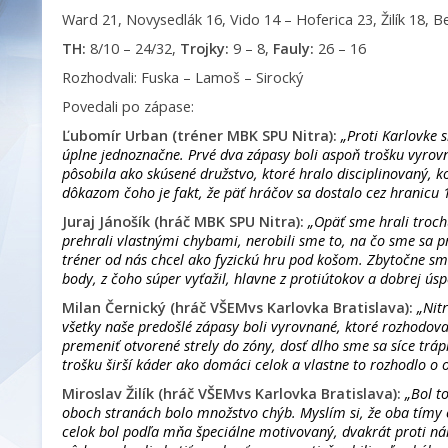
Ward 21, Novysedlák 16, Vido 14 – Hoferica 23, Žilík 18, Be
TH:
8/10 – 24/32,
Trojky:
9 – 8,
Fauly:
26 – 16
Rozhodvali: Fuska – Lamoš – Sirocký
Povedali po zápase:
Ľubomír Urban (tréner MBK SPU Nitra):
„Proti Karlovke s
úplne jednoznačne. Prvé dva zápasy boli aspoň trošku vyrov
pôsobila ako skúsené družstvo, ktoré hralo disciplinovaný, k
dôkazom čoho je fakt, že päť hráčov sa dostalo cez hranicu 
Juraj Jánošík (hráč MBK SPU Nitra):
„Opäť sme hrali troch
prehrali vlastnými chybami, nerobili sme to, na čo sme sa pr
tréner od nás chcel ako fyzickú hru pod košom. Zbytočne sme s
body, z čoho súper vyťažil, hlavne z protiútokov a dobrej úspeš
Milan Černický (hráč VŠEMvs Karlovka Bratislava):
„Nitr
všetky naše predošlé zápasy boli vyrovnané, ktoré rozhodova
premeniť otvorené strely do zóny, dosť dlho sme sa síce tráp
trošku širší káder ako domáci celok a vlastne to rozhodlo o o
Miroslav Žilík (hráč VŠEMvs Karlovka Bratislava):
„Bol t
oboch stranách bolo množstvo chýb. Myslím si, že oba tímy 
celok bol podľa mňa špeciálne motivovaný, dvakrát proti ná