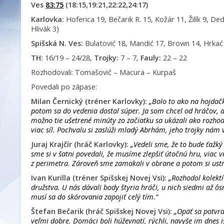
Ves
83:75
(18:15,19:21,22:22,24:17)
Karlovka:
Hoferica 19, Bečarik R. 15, Kožár 11, Žilík 9, De
Hlivák 3)
Spišská N. Ves:
Bulatović 18, Mandić 17, Brown 14, Hrkać 1
TH:
16/19 – 24/28,
Trojky:
7 – 7,
Fauly:
22 – 22
Rozhodovali: Tomašovič – Macura – Kurpaš
Povedali po zápase:
Milan Černický (tréner Karlovky):
„Bolo to ako na hojdač
potom sa do vedenia dostal súper. Ja som chcel od hráčov, a
možno tie ušetrené minúty zo začiatku sa ukázali ako rozho
viac síl. Pochvalu si zaslúži mladý Abrhám, jeho trojky nám
Juraj Krajčír (hráč Karlovky):
„Vedeli sme, že to bude ťažk
sme si v šatni povedali, že musíme zlepšiť útočnú hru, viac v
z perimetra. Zároveň sme zamakali v obrane a potom si ustrá
Ivan Kurilla (tréner Spišskej Novej Vsi):
„Rozhodol kolekt
družstva. U nás dávali body štyria hráči, u nich siedmi až ô
musí sa do skórovania zapojiť celý tím.“
Štefan Bečarik (hráč Spišskej Novej Vsi):
„Opäť sa potvrd
veľmi dobre. Domáci boli húževnatí, rýchli, navyše im dnes iš