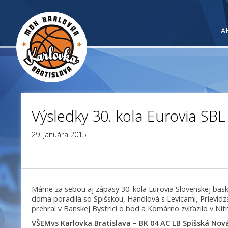
A
Výsledky 30. kola Eurovia SBL
29. januára 2015
Máme za sebou aj zápasy 30. kola Eurovia Slovenskej baske
doma poradila so Spišskou, Handlová s Levicami, Prievidza
prehral v Banskej Bystrici o bod a Komárno zvíťazilo v Nitr
VŠEMvs Karlovka Bratislava – BK 04 AC LB Spišská Nov