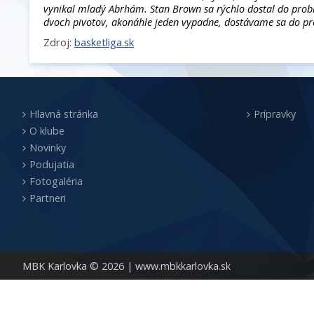
vynikal mladý Abrhám. Stan Brown sa rýchlo dostal do pro
dvoch pivotov, akonáhle jeden vypadne, dostávame sa do 
Zdroj:
basketliga.sk
Hlavná stránka
Prípravky
O klube
Novinky
Podujatia
Fotogaléria
Partneri
MBK Karlovka © 2026 |
www.mbkkarlovka.sk