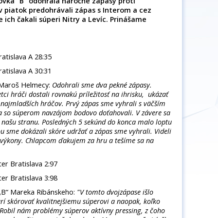
lovka "B" odohrala náročné zápasy proti
v piatok predohrávali zápas s Interom a cez
 ich čakali súperi Nitry a Levíc. Prinášame
ratislava A 28:35
ratislava A 30:31
 Maroš Helmecy:
Odohrali sme dva pekné zápasy.
ci hráči dostali rovnakú príležitosť na ihrisku, ukázať
h najmladších hráčov. Prvý zápas sme vyhrali s väčším
a so súperom navzájom bodovo doťahovali. V závere sa
a našu stranu. Posledných 5 sekúnd do konca malo loptu
 sme dokázali skóre udržať a zápas sme vyhrali. Videli
 výkony. Chlapcom ďakujem za hru a tešíme sa na
er Bratislava 2:97
er Bratislava 3:98
„B“ Mareka Ribánskeho:
"V tomto dvojzápase išlo
rí skórovať kvalitnejšiemu súperovi a naopak, koľko
Robil nám problémy súperov aktívny pressing, z čoho