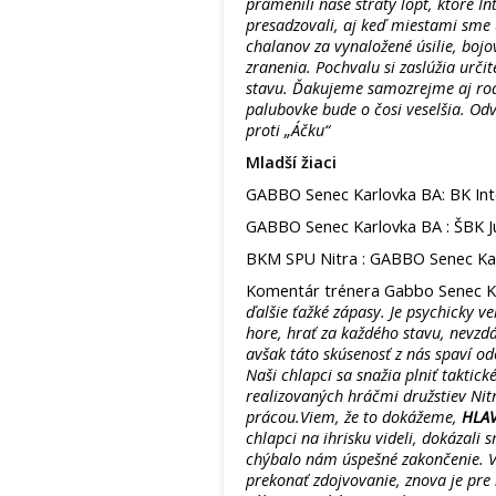
pramenili naše straty lôpt, ktoré 
presadzovali, aj keď miestami sme
chalanov za vynaložené úsilie, bojo
zranenia. Pochvalu si zaslúžia určit
stavu. Ďakujeme samozrejme aj rod
palubovke bude o čosi veselšia. O
proti „Áčku“
Mladší žiaci
GABBO Senec Karlovka BA: BK Inte
GABBO Senec Karlovka BA : ŠBK Ju
BKM SPU Nitra : GABBO Senec Kar
Komentár trénera Gabbo Senec Ka
ďalšie ťažké zápasy. Je psychicky v
hore, hrať za každého stavu, nevzd
avšak táto skúsenosť z nás spaví od
Naši chlapci sa snažia plniť taktic
realizovaných hráčmi družstiev Nitr
prácou.Viem, že to dokážeme,
HLAV
chlapci na ihrisku videli, dokázali
chýbalo nám úspešné zakončenie. V 
prekonať zdojvovanie, znova je pre