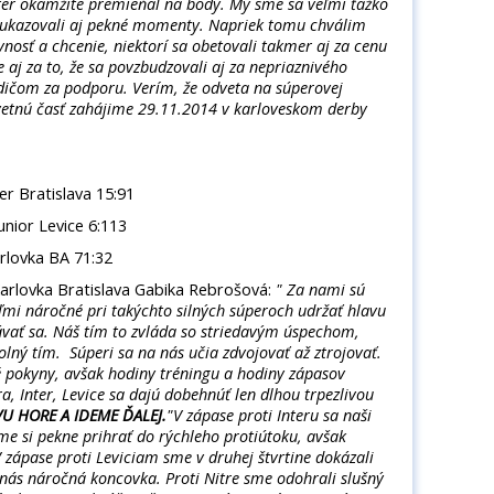
Inter okamžite premieňal na body. My sme sa veľmi ťažko
 ukazovali aj pekné momenty. Napriek tomu chválim
vnosť a chcenie, niektorí sa obetovali takmer aj za cenu
e aj za to, že sa povzbudzovali aj za nepriaznivého
ičom za podporu. Verím, že odveta na súperovej
dvetnú časť zahájime 29.11.2014 v karloveskom derby
r Bratislava 15:91
nior Levice 6:113
lovka BA 71:32
rlovka Bratislava Gabika Rebrošová:
" Za nami sú
eľmi náročné pri takýchto silných súperoch udržať hlavu
ávať sa. Náš tím to zvláda so striedavým úspechom,
olný tím. Súperi sa na nás učia zdvojovať až ztrojovať.
ké pokyny, avšak hodiny tréningu a hodiny zápasov
a, Inter, Levice sa dajú dobehnúť len dlhou trpezlivou
U HORE A IDEME ĎALEJ.
"V zápase proti Interu sa naši
 sme si pekne prihrať do rýchleho protiútoku, avšak
zápase proti Leviciam sme v druhej štvrtine dokázali
 nás náročná koncovka. Proti Nitre sme odohrali slušný