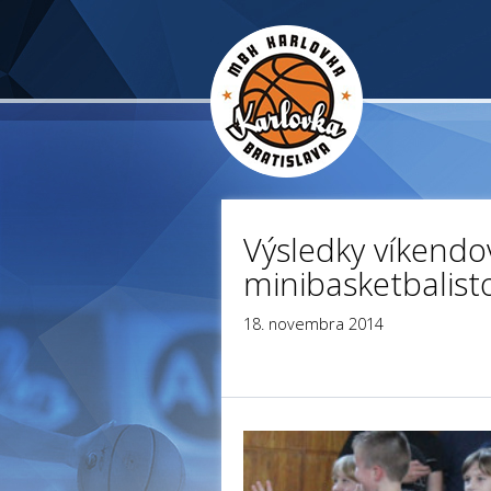
Výsledky víkendo
minibasketbalist
18. novembra 2014