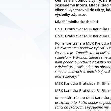
Odniesla si domov 2 výhry. Kar
skúsenému Interu. Mladší žiaci 
víkend vycestovali do Nitry, kde
výsledky zápasov.
Mladší minibasketbalisti
B.S.C. Bratislava : MBK Karlovka B
B.S.C. Bratislava : MBK Karlovka B
Komentár trénera MBK Karlovka
Obidva sa nám podarilo vyhrať. Všet
čo v nich je. Zapojili sme aj našic
rozdielom. V druhom zápase sme s
nám podarilo pretlačiť víťazstvo n
v držaní BSC. Našou dobrou obranou
sme na obdivoch stranách bojovné
ďalšie zápasy. "
MBK Karlovka Bratislava B : BK Int
MBK Karlovka Bratislava B : BK Int
Komentár trénera
MBK Karlovka 
prakticky o to, koľko bodov sa poda
šancí na skórovanie využijeme my. 