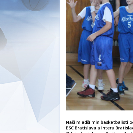
Naši mladší minibasketbalisti o
BSC Bratislava a Interu Bratisla