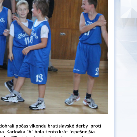
dohrali počas víkendu bratislavské derby proti
va. Karlovka "A" bola tento krát úspešnejšia.