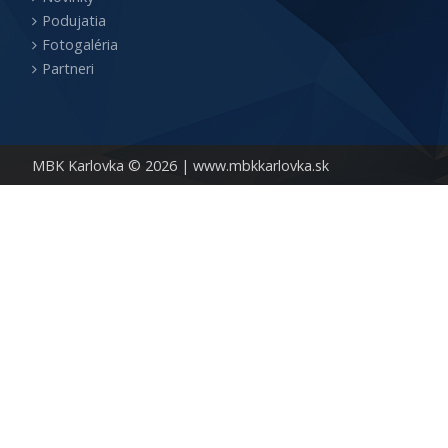
Podujatia
Fotogaléria
Partneri
MBK Karlovka © 2026 |
www.mbkkarlovka.sk