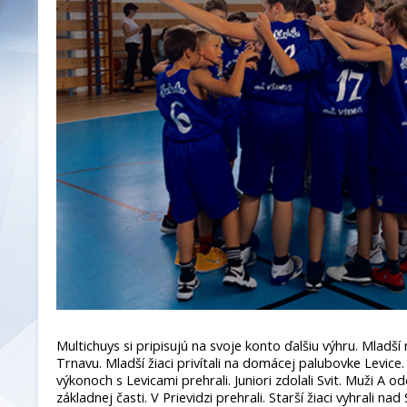
Multichuys si pripisujú na svoje konto ďalšiu výhru. Mladší 
Trnavu. Mladší žiaci privítali na domácej palubovke Levice.
výkonoch s Levicami prehrali. Juniori zdolali Svit. Muži A o
základnej časti. V Prievidzi prehrali. Starší žiaci vyhrali na