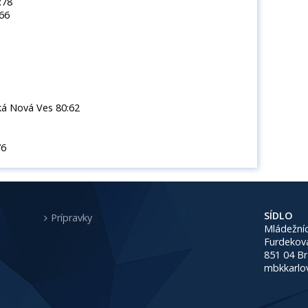
:78
66
ká Nová Ves 80:62
76
SÍDLO
Prípravky
Mládežníc
Furdekov
851 04 Br
mbkkarlo