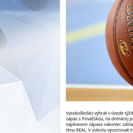
Vysokoškoláci vyhrali v úvode týž
zápas s Považskou, na domácej pôd
napínavom zápase nakoniec zdolali
tímu REAL. V sobotu vycestovali m