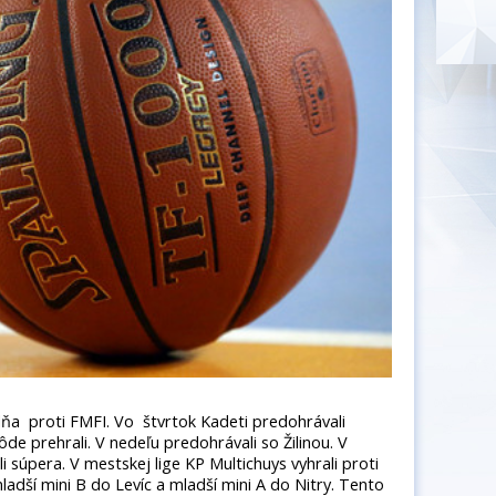
dňa proti FMFI. Vo štvrtok Kadeti predohrávali
e prehrali. V nedeľu predohrávali so Žilinou. V
 súpera. V mestskej lige KP Multichuys vyhrali proti
ladší mini B do Levíc a mladší mini A do Nitry. Tento