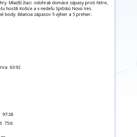
hry. Mladší žiaci odohrali domáce zápasy proti Nitre,
otu hostili Košice a v nedeľu Spišskú Novú Ves.
zné body. Bilancia zápasov 5 výhier a 5 prehier
.
rica 63:92
 97:28
B 75:6