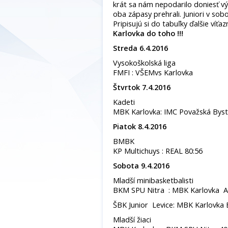
krát sa nám nepodarilo doniesť vý
oba zápasy prehrali. Juniori v sob
Pripisujú si do tabuľky ďalšie víťa
Karlovka do toho !!!
Streda 6.4.2016
Vysokoškolská liga
FMFI : VŠEMvs Karlovka
Štvrtok 7.4.2016
Kadeti
MBK Karlovka: IMC Považská Byst
Piatok 8.4.2016
BMBK
KP Multichuys : REAL 80:56
Sobota 9.4.2016
Mladší minibasketbalisti
BKM SPU Nitra : MBK Karlovka A
ŠBK Junior Levice: MBK Karlovka 
Mladší žiaci