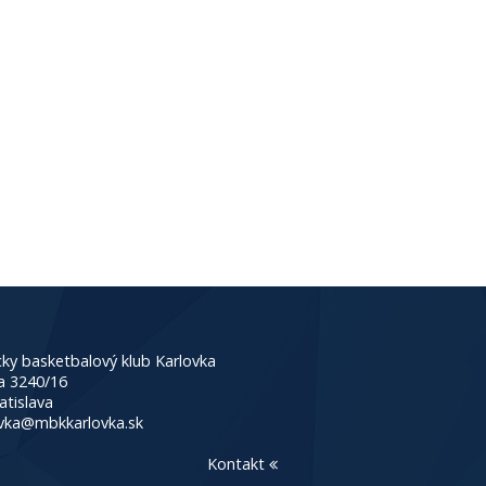
ky basketbalový klub Karlovka
a 3240/16
atislava
vka@mbkkarlovka.sk
Kontakt