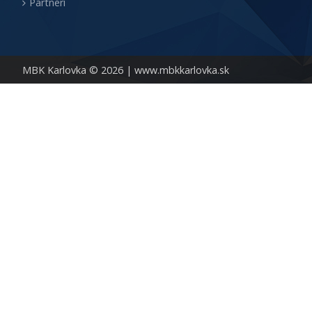
Partneri
MBK Karlovka © 2026 |
www.mbkkarlovka.sk