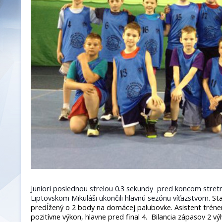
Juniori poslednou strelou 0.3 sekundy pred koncom stretnu
Liptovskom Mikuláši ukončili hlavnú sezónu víťazstvom.
Sta
predĺžený o 2 body na domácej palubovke. Asistent tréner
pozitívne výkon, hlavne pred final 4. Bilancia zápasov 2 vý