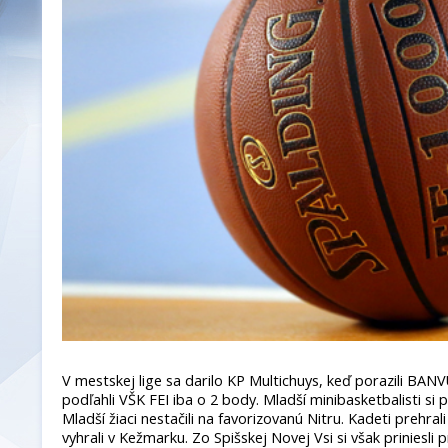
V mestskej lige sa darilo KP Multichuys, keď porazili BANVU
podľahli VŠK FEI iba o 2 body. Mladší minibasketbalisti si pri
Mladší žiaci nestačili na favorizovanú Nitru. Kadeti prehral
vyhrali v Kežmarku. Zo Spišskej Novej Vsi si však priniesli 