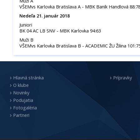
Muži A
VŠEMvs Karlovka Bratislava A - MBK Baník Handlová 88:7
Nedeľa 21. január 2018
Juniori
BK 04 AC LB SNV - MBK Karlovka 94:63
Muži B
VŠEMvs Karlovka Bratislava B - ACADEMIC ŽU Žilina 101:7
Hlavná stránka
Prípravky
O klube
Novinky
Podujatia
Fotogaléria
Partneri