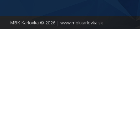
MBK Karlovka © 2026 |
www.mbkkarlovka.sk