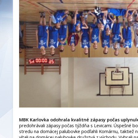
MBK Karlovka odohrala kvalitné zápasy počas uplynul
predohrávali zápasy počas týždňa s Levicami. Úspešné boli
stredu na domácej palubovke podľahli Komárnu, taktiež nes
vítali na domácej palubovke družstvá z východu. Vybrali