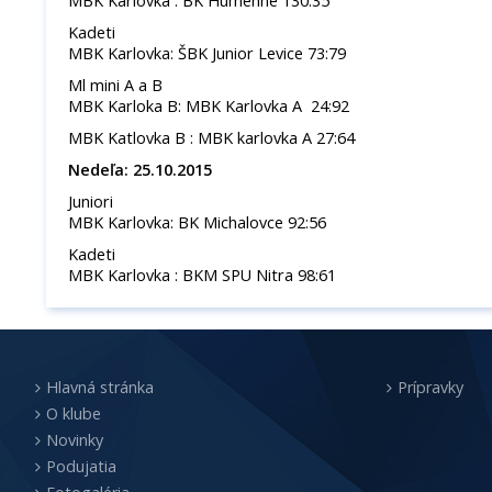
MBK Karlovka : BK Humenné 130:35
Kadeti
MBK Karlovka: ŠBK Junior Levice 73:79
Ml mini A a B
MBK Karloka B: MBK Karlovka A 24:92
MBK Katlovka B : MBK karlovka A 27:64
Nedeľa: 25.10.2015
Juniori
MBK Karlovka: BK Michalovce 92:56
Kadeti
MBK Karlovka : BKM SPU Nitra 98:61
Hlavná stránka
Prípravky
O klube
Novinky
Podujatia