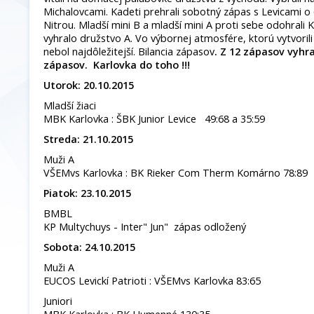
Michalovcami. Kadeti prehrali sobotný zápas s Levicami o 
Nitrou. Mladší mini B a mladší mini A proti sebe odohrali 
vyhralo družstvo A. Vo výbornej atmosfére, ktorú vytvorili
nebol najdôležitejší. Bilancia zápasov
. Z 12 zápasov vyhr
zápasov. Karlovka do toho !!!
Utorok: 20.10.2015
Mladší žiaci
MBK Karlovka : ŠBK Junior Levice 49:68 a 35:59
Streda: 21.10.2015
Muži A
VŠEMvs Karlovka : BK Rieker Com Therm Komárno 78:89
Piatok: 23.10.2015
BMBL
KP Multychuys - Inter" Jun" zápas odložený
Sobota: 24.10.2015
Muži A
EUCOS Levickí Patrioti : VŠEMvs Karlovka 83:65
Juniori