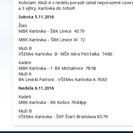
Košiciam. Muži A v nedeľu porazili zatiaľ neporazené Levic
a 3 výhry. Karlovka do toho!!!
Sobota 5.11.2016
Žiaci
MBK Karlovka - ŠBK Levice 43:79
MBK Karlovka – ŠBK Levice 41: 72
Muži B
VŠEMvs Karlovka B- MŠK Iskra Petržalka 74:86
Kadeti
MBK Karlovka - 1. BK Michalovce 78:58
Muži A
BK Levickí Patrioti - VŠEMvs Karlovka A 76:83
Nedeľa 6.11.2016
Kadeti
MBK Karlovka - BK Košice 76:84pp
Muži B
VŠEMvs Karlovka - ŠKP Štart Bratislava 85:79