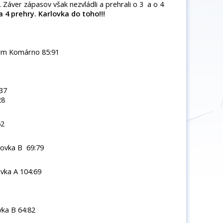
 Záver zápasov však nezvládli a prehrali o 3 a o 4
a 4 prehry. Karlovka do toho!!!
rm Komárno 85:91
:37
28
52
lovka B 69:79
ovka A 104:69
ka B 64:82