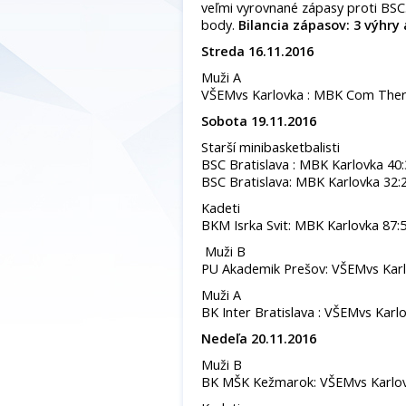
veľmi vyrovnané zápasy proti BSC.
body.
Bilancia zápasov: 3 výhry 
Streda 16.11.2016
Muži A
VŠEMvs Karlovka : MBK Com The
Sobota 19.11.2016
Starší minibasketbalisti
BSC Bratislava : MBK Karlovka 40
BSC Bratislava: MBK Karlovka 32:
Kadeti
BKM Isrka Svit: MBK Karlovka 87:
Muži B
PU Akademik Prešov: VŠEMvs Kar
Muži A
BK Inter Bratislava : VŠEMvs Karl
Nedeľa 20.11.2016
Muži B
BK MŠK Kežmarok: VŠEMvs Karlov