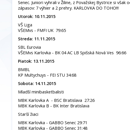
Senec. Juniori vyhrali v Žiline, z Považskej Bystrice si však 
zápasov: 7 výhier a 2 prehry. KARLOVKA DO TOHO!!!
Utorok: 10.11.2015
VŠ Liga
VŠEMvs - FMFI UK 79:65
Streda: 11.11.2015
SBL Eurovia
VŠEMvs Karlovka - BK 04 AC LB Spišská Nová Ves 96:66
Piatok: 13.11.2015
BMBL
KP Multychuys - FEI STU 34:68
Sobota: 14.11.2015
Mladší minibasketbalisti
MBK Karlovka A - BSC Bratislava 27:26
MBK Karlovka B - BK Inter Bratislava
Starší žiaci
MBK Karlovka - GABBO Senec 29:71
MBK Karlovka - GABBO Senec 31:48