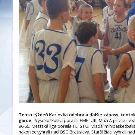
Tento týždeň Karlovka odohrala ďalšie zápasy, tento
garde.
Vysokoškoláci porazili FMFI UK. Muži A privítali v s
96:66. Mestská liga poraila FEI STU. Mladší minibasketbali
nakoniec vyhrali nad BSC Bratislava. Starší žiaci vyhral