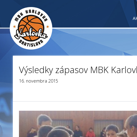
A
Výsledky zápasov MBK Karlovk
16. novembra 2015