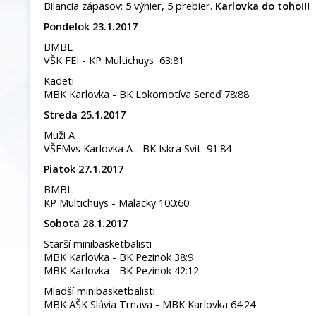
Bilancia zápasov: 5 výhier, 5 prebier.
Karlovka do toho!!!
P
o
ndelok 23.1.2017
BMBL
VŠK FEI - KP Multichuys 63:81
Kadeti
MBK Karlovka - BK Lokomotíva Sereď 78:88
Streda 25.1.2017
Muži A
VŠEMvs Karlovka A - BK Iskra Svit 91:84
Piatok 27.1.2017
BMBL
KP Multichuys - Malacky 100:60
Sobota 28.1.2017
Starší minibasketbalisti
MBK Karlovka - BK Pezinok 38:9
MBK Karlovka - BK Pezinok 42:12
Mladší minibasketbalisti
MBK AŠK Slávia Trnava - MBK Karlovka 64:24