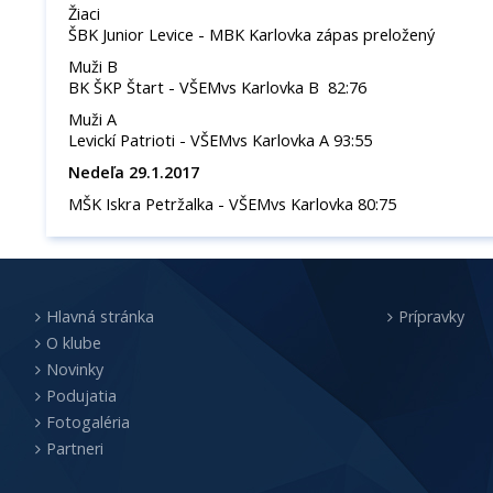
Žiaci
ŠBK Junior Levice - MBK Karlovka zápas preložený
Muži B
BK ŠKP Štart - VŠEMvs Karlovka B 82:76
Muži A
Levickí Patrioti - VŠEMvs Karlovka A 93:55
Nedeľa 29.1.2017
MŠK Iskra Petržalka - VŠEMvs Karlovka 80:75
Hlavná stránka
Prípravky
O klube
Novinky
Podujatia
Fotogaléria
Partneri