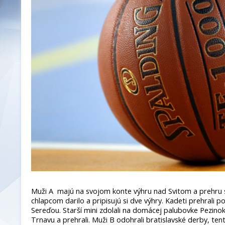
Muži A majú na svojom konte výhru nad Svitom a prehru s 
chlapcom darilo a pripisujú si dve výhry. Kadeti prehrali
Sereďou. Starší mini zdolali na domácej palubovke Pezinok.
Trnavu a prehrali. Muži B odohrali bratislavské derby, te