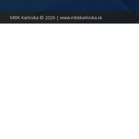
MBK Karlovka © 2026 |
www.mbkkarlovka.sk