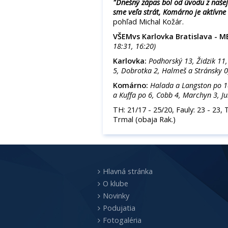
"Dnešný zápas bol od úvodu z našej 
sme veľa strát, Komárno je aktívne 
pohľad Michal Kožár.
VŠEMvs Karlovka Bratislava -
18:31, 16:20)
Karlovka:
Podhorský 13, Židzik 11,
5, Dobrotka 2, Halmeš a Stránsky 0
Komárno:
Halada a Langston po 18
a Kuffa po 6, Cobb 4, Marchyn 3, Ju
TH: 21/17 - 25/20, Fauly: 23 - 23, 
Trmal (obaja Rak.)
Hlavná stránka
O klube
Novinky
Podujatia
Fotogaléria