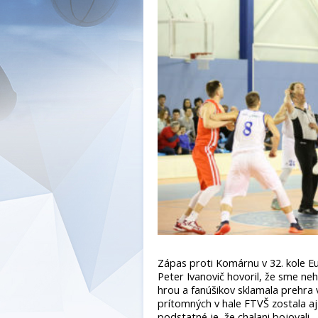
Zápas proti Komárnu v 32. kole Eu
Peter Ivanovič hovoril, že sme nehr
hrou a fanúšikov sklamala prehra
prítomných v hale FTVŠ zostala aj
podstatné je, že chalani bojovali.