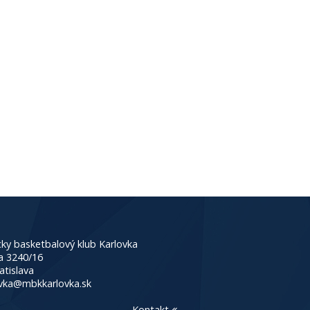
ky basketbalový klub Karlovka
a 3240/16
atislava
vka@mbkkarlovka.sk
Kontakt