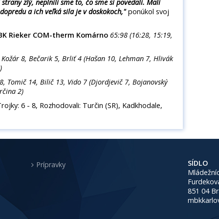
strany zlý, neplnili sme to, čo sme si povedali. Mali
dopredu a ich veľká sila je v doskokoch,"
ponúkol svoj
 MBK Rieker COM-therm Komárno
65:98 (16:28, 15:19,
 Kožár 8, Bečarik 5, Brliť 4 (Hašan 10, Lehman 7, Hlivák
)
, Tomič 14, Bilič 13, Vido 7 (Djordjevič 7, Bojanovský
rčina 2)
Trojky: 6 - 8, Rozhodovali: Turčin (SR), Kadkhodale,
SÍDLO
Prípravky
Mládežníc
Furdekov
851 04 Br
mbkkarlo