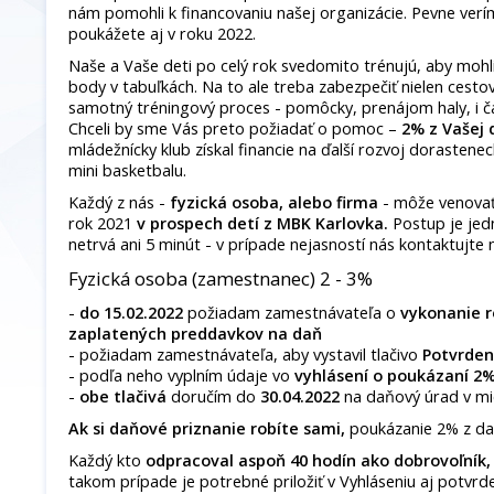
nám pomohli k financovaniu našej organizácie. Pevne verí
poukážete aj v roku 2022.
Naše a Vaše deti po celý rok svedomito trénujú, aby mohl
body v tabuľkách. Na to ale treba zabezpečiť nielen cestov
samotný tréningový proces - pomôcky, prenájom haly, i ča
Chceli by sme Vás preto požiadať o pomoc –
2% z Vašej 
mládežnícky klub získal financie na ďalší rozvoj dorastene
mini basketbalu.
Každý z nás -
fyzická osoba, alebo firma
- môže venovať
rok 2021
v prospech detí z MBK Karlovka.
Postup je jedn
netrvá ani 5 minút - v prípade nejasností nás kontaktujte 
Fyzická osoba (zamestnanec) 2 - 3%
-
do 15.02.2022
požiadam zamestnávateľa o
vykonanie 
zaplatených preddavkov na daň
- požiadam zamestnávateľa, aby vystavil tlačivo
Potvrdeni
- podľa neho vyplním údaje vo
vyhlásení o poukázaní 2
-
obe tlačivá
doručím do
30.04.2022
na daňový úrad v mie
Ak si daňové priznanie robíte sami,
poukázanie 2% z da
Každý kto
odpracoval aspoň 40 hodín ako dobrovoľník,
takom prípade je potrebné priložiť v Vyhláseniu aj potvrde