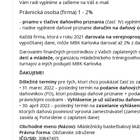
Vám radi vyplníme a zašleme na Váš e-mail.
Právnická osoba (firma) 1 - 2%
-
priamo v tlačive
daňového priznania
(časť IV) vypln
- riadne vyplnené daňové priznanie
doručím na daňový ú
Každá firma, ktorá v roku 2021
darovala na verejnopros
vypočítanej dane, môže MBK Karlovka darovať až 2% z da
Darovaním finančných prostriedkov z Vašich zaplatených 
detí a mládeže,
organizáciu mládežníckeho tréningového
turnajov a iných podujatí MBK Karlovka.
ĎAKUJEME!
Dôležité termíny
pre tých, ktorí chcú poukázať časť zo z
• 31. marec 2022 – posledný termín na
podanie daňových
daňovníkov (FO), ktorí podávajú daňové priznanie + poda
právnickými osobami -
Vyhlásenie je už súčasťou daňov
• 30. apríl 2022 – posledný termín na
zasielanie vyhlásen
ktorých daňovú povinnosť vyrovná zamestnávateľ (zames
zasiela aj Potvrdenie o zaplatení dane)
Obchodné meno (Názov):
Mládežnícky basketbalový kl
Právna forma:
Občianske združenie
IČO/SID:
30847435