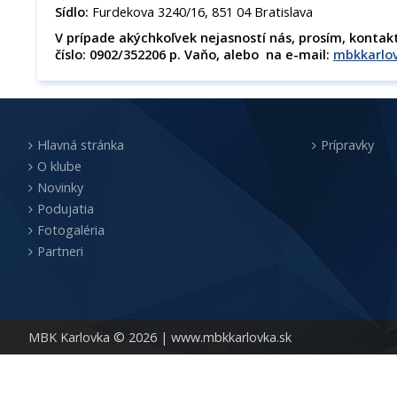
Sídlo:
Furdekova 3240/16, 851 04 Bratislava
V prípade akýchkoľvek nejasností nás, prosím, konta
číslo: 0902/352206 p. Vaňo, alebo na e-mail:
mbkkarlo
Hlavná stránka
Prípravky
O klube
Novinky
Podujatia
Fotogaléria
Partneri
MBK Karlovka © 2026 |
www.mbkkarlovka.sk