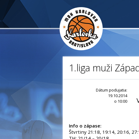
1.liga muži Zápa
Dátum podujatia:
19.10.2014
o 10:00
Info o zápase:
Štvrtiny 21:18, 19:14, 20:16, 27
TH: 21/14 – 20/18