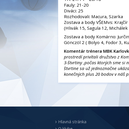
Fauly: 21-20
Diváci: 25
Rozhodovali: Macura, Szarka
Zostava a body VŠEMvs: Krajčír 
(Hlivák 15, Sagula 12, Michálek
Zostava a body Komárno: Jurčin
Gönczöl 2 ( Bolyo 4, Fodor 3, K
Komentár trénera MBK Karlovk
prostredí privítali družstvo z 
3-štvrtiny ,počas ktorých sme si n
štvrtine sa už jednoznačne ukáz
konečných plus 20 bodov v náš p
Hlavná stránka
O klube