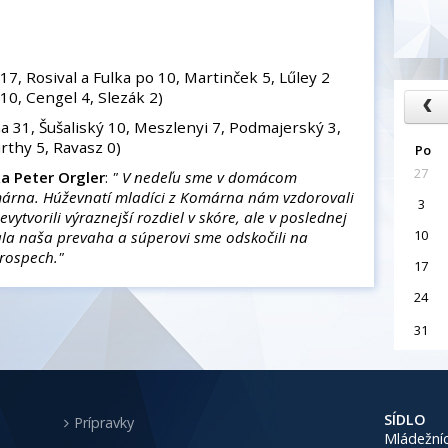
17, Rosival a Fulka po 10, Martinček 5, Lűley 2
 10, Cengel 4, Slezák 2)
a 31, Šušaliský 10, Meszlenyi 7, Podmajerský 3,
urthy 5, Ravasz 0)
Po
27
a Peter Orgler
:
" V nedeľu sme v domácom
Komárna. Húževnatí mladíci z Komárna nám vzdorovali
3
evytvorili výraznejší rozdiel v skóre, ale v poslednej
10
ala naša prevaha a súperovi sme odskočili na
rospech."
17
24
31
SÍDLO
Prípravky
Mládežníc