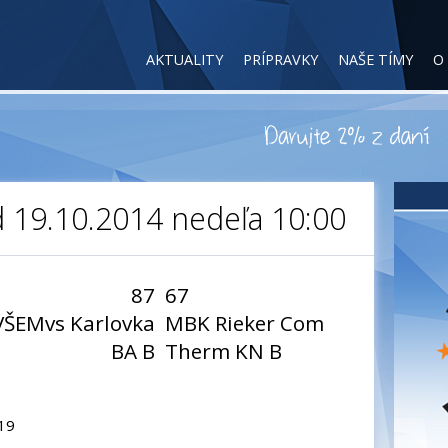
AKTUALITY
PRÍPRAVKY
NAŠE TÍMY
O
d 19.10.2014 nedeľa 10:00
87
67
VŠEMvs Karlovka
MBK Rieker Com
BA B
Therm KN B
:19