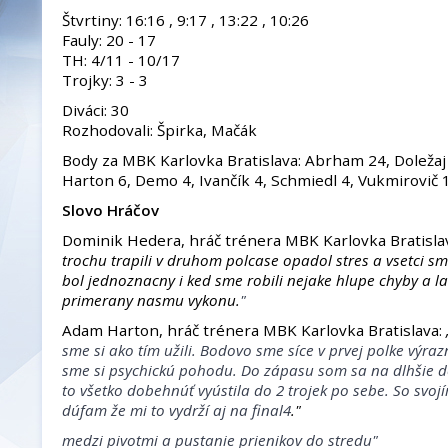
Štvrtiny: 16:16 , 9:17 , 13:22 , 10:26
Fauly: 20 - 17
TH: 4/11 - 10/17
Trojky: 3 - 3
Diváci: 30
Rozhodovali: Špirka, Mačák
Body za MBK Karlovka Bratislava: Abrham 24, Doležaj
Harton 6, Demo 4, Ivančík 4, Schmiedl 4, Vukmirovič 1
Slovo Hráčov
Dominik Hedera, hráč trénera MBK Karlovka Bratisla
trochu trapili v druhom polcase opadol stres a vsetci sm
bol jednoznacny i ked sme robili nejake hlupe chyby a la
primerany nasmu vykonu.
"
Adam Harton, hráč trénera MBK Karlovka Bratislava:
sme si ako tím užili. Bodovo sme síce v prvej polke výraz
sme si psychickú pohodu. Do zápasu som sa na dlhšie dost
to všetko dobehnúť vyústila do 2 trojek po sebe. So sv
dúfam že mi to vydrží aj na final4
."
medzi pivotmi a pustanie prienikov do stredu"