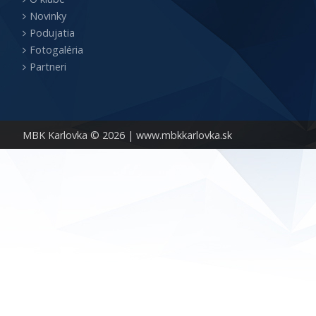
Novinky
Podujatia
Fotogaléria
Partneri
MBK Karlovka © 2026 |
www.mbkkarlovka.sk