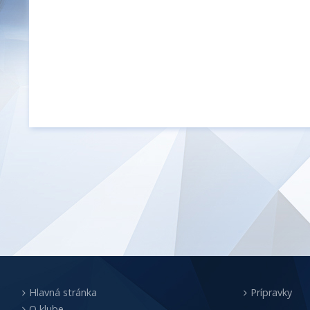
Hlavná stránka
Prípravky
O klube