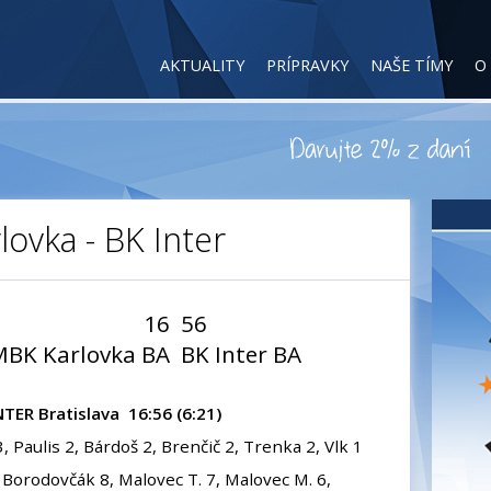
AKTUALITY
PRÍPRAVKY
NAŠE TÍMY
O
lovka - BK Inter
16
56
MBK Karlovka BA
BK Inter BA
NTER Bratislava 16:56 (6:21)
3, Paulis 2, Bárdoš 2, Brenčič 2, Trenka 2, Vlk 1
9, Borodovčák 8, Malovec T. 7, Malovec M. 6,