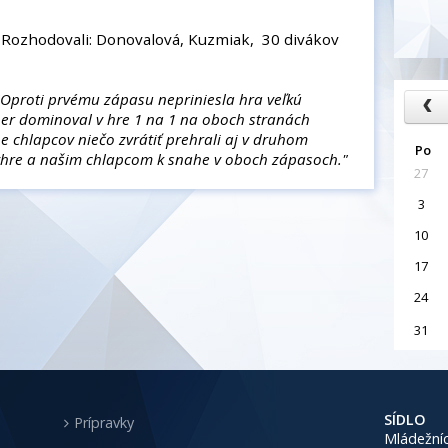
3 , Rozhodovali: Donovalová, Kuzmiak, 30 divákov
"Oproti prvému zápasu nepriniesla hra veľkú
er dominoval v hre 1 na 1 na oboch stranách
e chlapcov niečo zvrátiť prehrali aj v druhom
Po
výhre a našim chlapcom k snahe v oboch zápasoch.
"
27
3
10
17
24
31
SÍDLO
Prípravky
Mládežníc