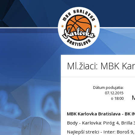
Ml.žiaci: MBK Kar
Dátum podujatia:
07.12.2015
o 18:00
MBK Karlovka Bratislava - BK I
Body - Karlovka: Piróg 4, Brilla 
Najlepší strelci - Inter: Boroš 