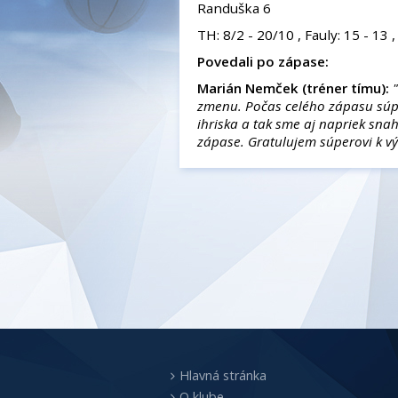
Randuška 6
TH: 8/2 - 20/10 , Fauly: 15 - 1
Povedali po zápase:
Marián Nemček (tréner tímu):
zmenu. Počas celého zápasu súp
ihriska a tak sme aj napriek snah
zápase
. Gratulujem súperovi k 
Hlavná stránka
O klube