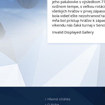
jeho palubovke s výsledkom 77:
svižnom tempe, s veľkou rotáci
všetkých hráčov v prvej zápaso
bola vidieť ešte nezohranosť tak
mňa bol prístup hráčov k zápas
víkendu nás čaká turnaj v Senci
Invalid Displayed Gallery
Hlavná stránka
O klube