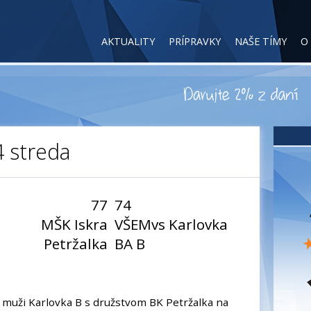
AKTUALITY
PRÍPRAVKY
NAŠE TÍMY
O
4 streda
77
74
MŠK Iskra
VŠEMvs Karlovka
Petržalka
BA B
 muži Karlovka B s družstvom BK Petržalka na