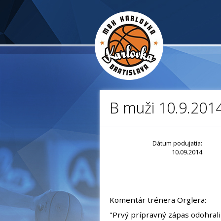
B muži 10.9.201
Dátum podujatia:
10.09.2014
Komentár trénera Orglera:
"Prvý prípravný zápas odohrali