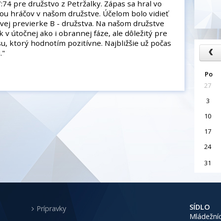
74 pre družstvo z Petržalky. Zápas sa hral vo
ou hráčov v našom družstve. Účelom bolo vidieť
vej previerke B - družstva. Na našom družstve
 v útočnej ako i obrannej fáze, ale dôležitý pre
u, ktorý hodnotím pozitívne. Najbližšie už počas
."
Po
27
3
10
17
24
31
SÍDLO
Prípravky
Mládežníc