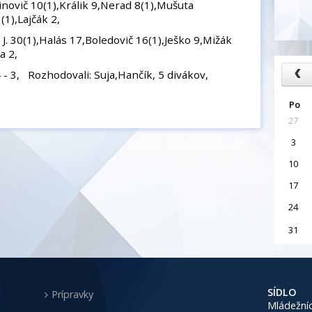
inovič 10(1),Králik 9,Nerad 8(1),Mušuta
(1),Lajčák 2,
o J. 30(1),Halás 17,Boledovič 16(1),Ješko 9,Mižák
a 2,
4 - 3, Rozhodovali: Suja,Hančík, 5 divákov,
Po
27
3
10
17
24
31
SÍDLO
Prípravky
Mládežníc