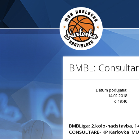
BMBL: Consultar
Dátum podujatia:
14.02.2018
o 19:40
BMBLiga: 2.kolo-nadstavba, 14
CONSULTARE- KP Karlovka MULT