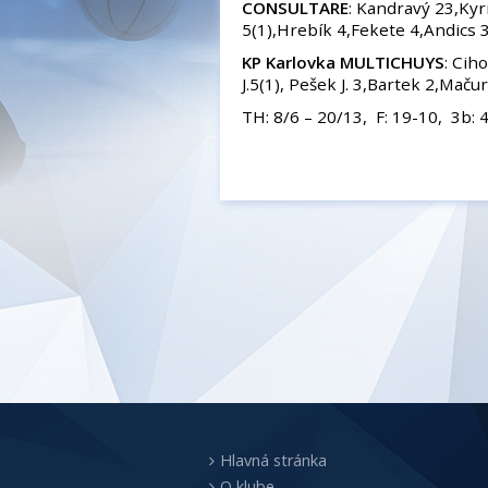
CONSULTARE
: Kandravý 23,Kyr
5(1),Hrebík 4,Fekete 4,Andics 3
KP Karlovka MULTICHUYS
: Cih
J.5(1), Pešek J. 3,Bartek 2,Mačur
TH: 8/6 – 20/13, F: 19-10, 3b: 
Hlavná stránka
O klube