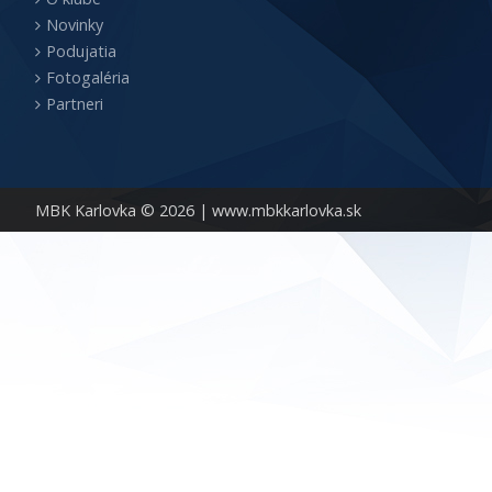
Novinky
Podujatia
Fotogaléria
Partneri
MBK Karlovka © 2026 |
www.mbkkarlovka.sk