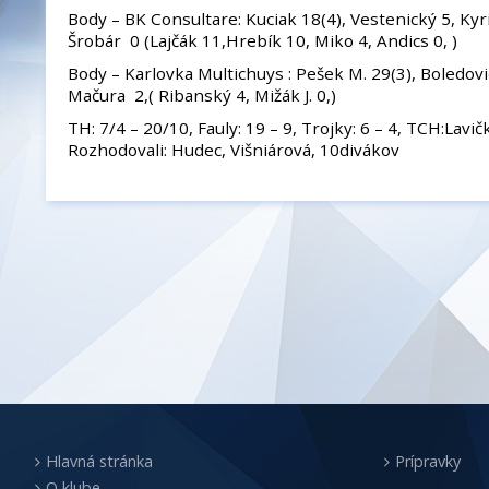
Body – BK Consultare: Kuciak 18(4), Vestenický 5, Kyrin
Šrobár 0 (Lajčák 11,Hrebík 10, Miko 4, Andics 0, )
Body – Karlovka Multichuys : Pešek M. 29(3), Boledovič
Mačura 2,( Ribanský 4, Mižák J. 0,)
TH: 7/4 – 20/10, Fauly: 19 – 9, Trojky: 6 – 4, TCH:Lavi
Rozhodovali: Hudec, Višniárová, 10divákov
Hlavná stránka
Prípravky
O klube