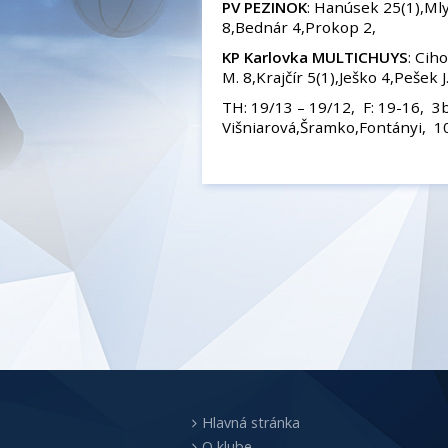
PV PEZINOK
: Hanúsek 25(1),Ml
8,Bednár 4,Prokop 2,
KP Karlovka MULTICHUYS
: Cih
M. 8,Krajčír 5(1),Ješko 4,Pešek 
TH: 19/13 – 19/12, F: 19-16, 3b
Višniarová,Šramko,Fontányi, 1
Hlavná stránka
O klube