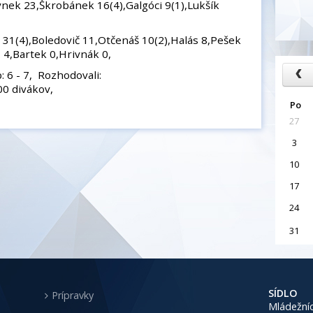
ynek 23,Škrobánek 16(4),Galgóci 9(1),Lukšík
o 31(4),Boledovič 11,Otčenáš 10(2),Halás 8,Pešek
J. 4,Bartek 0,Hrivnák 0,
: 6 - 7, Rozhodovali:
00 divákov,
Po
27
3
10
17
24
31
SÍDLO
Prípravky
Mládežníc