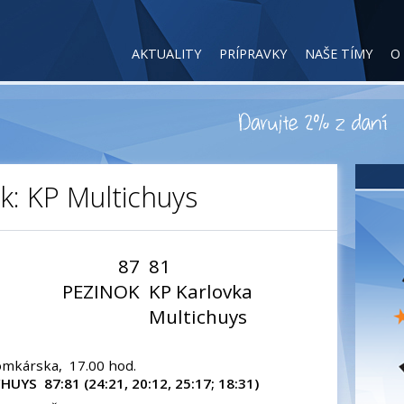
AKTUALITY
PRÍPRAVKY
NAŠE TÍMY
O
k: KP Multichuys
87
81
PEZINOK
KP Karlovka
Multichuys
Domkárska, 17.00 hod.
UYS 87:81 (24:21, 20:12, 25:17; 18:31)