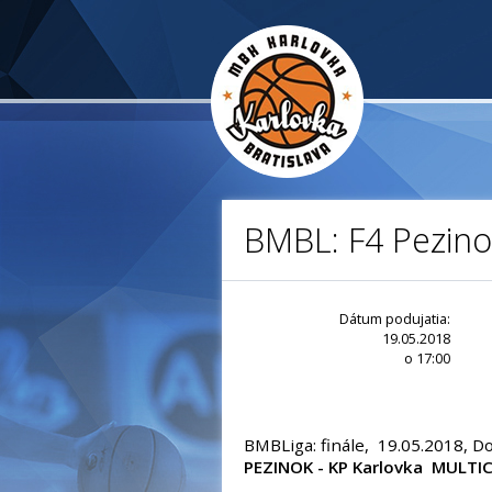
BMBL: F4 Pezino
Dátum podujatia:
19.05.2018
o 17:00
BMBLiga: finále, 19.05.2018, 
PEZINOK - KP Karlovka MULTICH