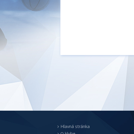
Hlavná stránka
O klube