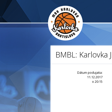
BMBL: Karlovka J
Dátum podujatia:
11.12.2017
o 20:15