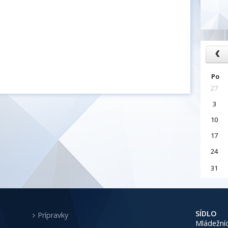
Po
27
3
10
17
24
31
SÍDLO
Prípravky
Mládežníc