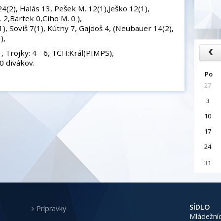
(2), Halás 13, Pešek M. 12(1),Ješko 12(1),
 2,Bartek 0,Ciho M. 0 ),
), Soviš 7(1), Kútny 7, Gajdoš 4, (Neubauer 14(2),
),
1, Trojky: 4 - 6, TCH:Král(PIMPS),
0 divákov.
Po
27
3
10
17
24
31
SÍDLO
Prípravky
Mládežníc