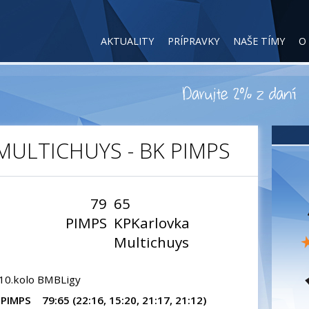
AKTUALITY
PRÍPRAVKY
NAŠE TÍMY
O
 MULTICHUYS - BK PIMPS
79
65
PIMPS
KPKarlovka
Multichuys
 10.kolo BMBLigy
IMPS 79:65 (22:16, 15:20, 21:17, 21:12)