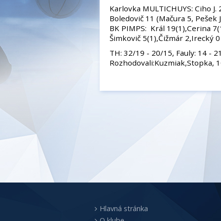
Karlovka MULTICHUYS: Ciho J. 24
Boledovič 11 (Mačura 5, Pešek J.
BK PIMPS: Král 19(1),Cerina 7(1
Šimkovič 5(1),Čižmár 2,Irecký 0 
TH: 32/19 - 20/15, Fauly: 14 - 2
Rozhodovali:Kuzmiak,Stopka, 1
Hlavná stránka
O klube