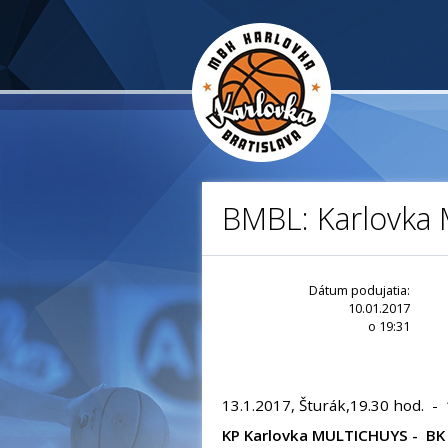
BMBL: Karlovka
Dátum podujatia:
10.01.2017
o 19:31
13.1.2017, Šturák,19.30 hod. -
KP Karlovka MULTICHUYS - BK P